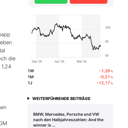
100
knapp
ieben
80
tal
60
och die
Sep '25
Jan '26
Mai '26
 1,24
1W
-1,26
%
1M
-0,21
%
1J
-12,17
%
WEITERFÜHRENDE BEITRÄGE
men
BMW, Mercedes, Porsche und VW
nach den Halbjahreszahlen: And the
 GM
winner is …