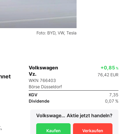
Foto: BYD, VW, Tesla
Volkswagen
+0,85
%
Vz.
76,42
EUR
hnet
WKN 766403
Börse Düsseldorf
KGV
7,35
Dividende
0,07 %
Volkswagen Vz.
Aktie jetzt handeln?
0
,
Kaufen
Verkaufen