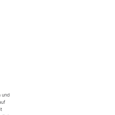
n und
auf
t