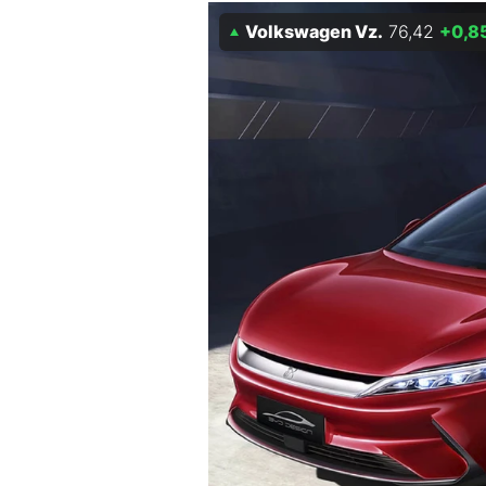
Volkswagen Vz.
76,42
+0,8
Mein B:O
Mein Konto
Folgen Sie uns
Kontakt