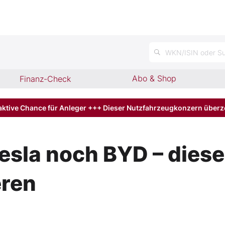
WKN/ISIN oder Su
Abo & Shop
Finanz-Check
aktive Chance für Anleger +++ Dieser Nutzfahrzeugkonzern über
sla noch BYD – diese 
eren