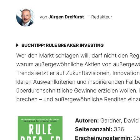
von
Jürgen Dreifürst
· Redakteur
BUCHTIPP: RULE BREAKER INVESTING
Wer den Markt schlagen will, darf nicht den Rege
warum außergewöhnliche Aktien von außer­gewöh
Trends setzt er auf Zukunftsvisionen, Innovati
klaren Auswahlkriterien und inspirierenden Fallbeis
überdurchschnittliche Gewinne erzielen wollen. 
brechen – und außergewöhnliche Renditen einz
Autoren:
Gardner, David
Seitenanzahl:
336
Erscheinungstermin:
25