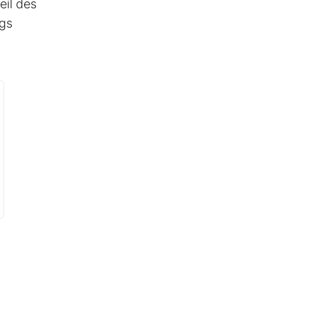
eil des
ngs