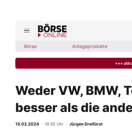
Börse
Börse
Anlageprodukte
News
Anlageprodukte
+++ attr
Finanz-Check
Weder VW, BMW, Te
Abo & Shop
besser als die and
BO-Musterdepots
15.02.2024
· 19:50 Uhr
·
Jürgen Dreifürst
Experten