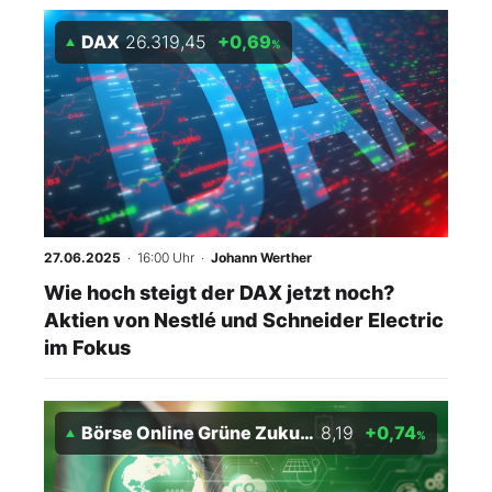
DAX
26.319,45
+0,69
%
27.06.2025
· 16:00 Uhr
·
Johann Werther
Wie hoch steigt der DAX jetzt noch?
Aktien von Nestlé und Schneider Electric
im Fokus
Börse Online Grüne Zukunft Index
8,19
+0,74
%