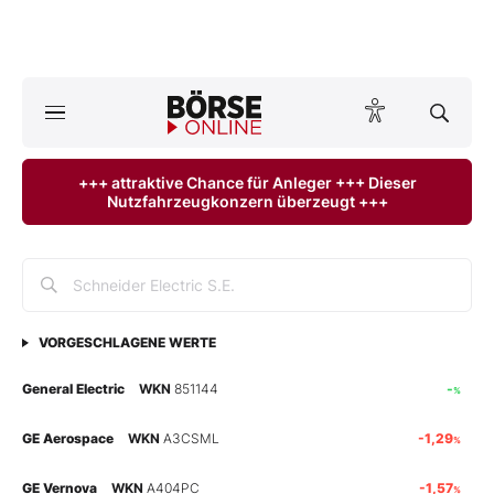
A
ktuelle Ausgabe BÖRSE ONLINE lesen
Börse
+++ attraktive Chance für Anleger +++ Dieser
Nutzfahrzeugkonzern überzeugt +++
News
Anlageprodukte
Finanz-Check
VORGESCHLAGENE WERTE
Abo & Shop
General Electric
WKN
851144
-
%
BO-Musterdepots
GE Aerospace
WKN
A3CSML
-1,29
%
Experten
GE Vernova
WKN
A404PC
-1,57
%