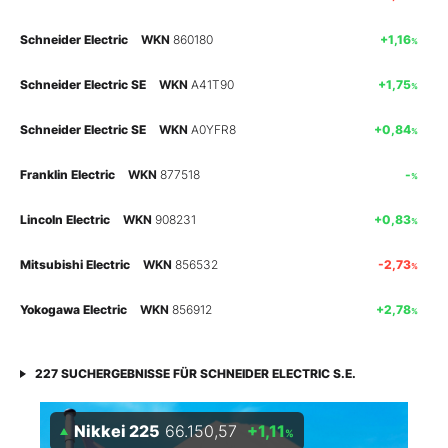
Mein B:O
Schneider Electric
WKN
860180
+1,16
%
Schneider Electric SE
WKN
A41T90
+1,75
%
Mein Konto
Schneider Electric SE
WKN
A0YFR8
+0,84
%
Folgen Sie uns
Franklin Electric
WKN
877518
-
%
Lincoln Electric
WKN
908231
+0,83
%
Kontakt
Mitsubishi Electric
WKN
856532
-2,73
%
Yokogawa Electric
WKN
856912
+2,78
%
227
SUCHERGEBNISSE FÜR
SCHNEIDER ELECTRIC S.E.
Nikkei 225
66.150,57
+1,11
%