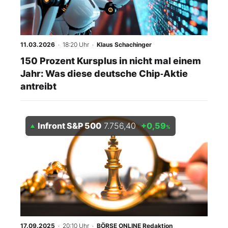
11.03.2026
· 18:20 Uhr
·
Klaus Schachinger
150 Prozent Kursplus in nicht mal einem
Jahr: Was diese deutsche Chip‑Aktie
antreibt
Infront S&P 500
7.756,40
+0,59
%
17.09.2025
· 20:10 Uhr
·
BÖRSE ONLINE Redaktion