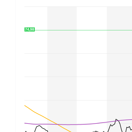
Experten
Mein B:O
74,98
Mein Konto
Folgen Sie uns
Kontakt