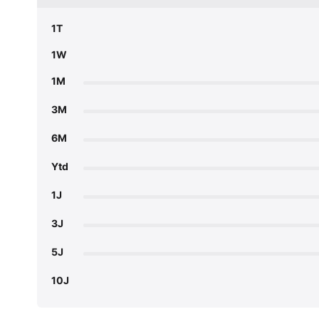
1T
1W
1M
3M
6M
Ytd
1J
3J
5J
10J