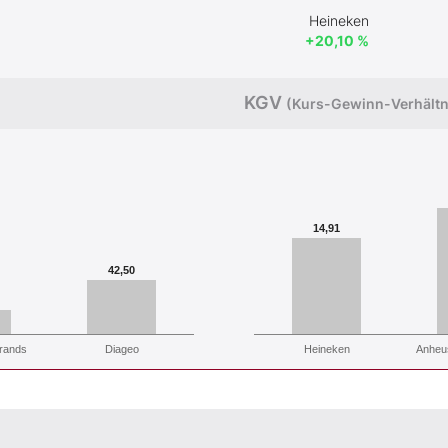
Heineken
+20,10 %
KGV
(Kurs-Gewinn-Verhältn
14,91
42,50
Brands
Diageo
Heineken
Anheu