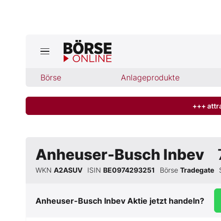
Jetzt a
ktuelle Ausgabe BÖRSE ONLINE lese
Börse
Börse
Anlageprodukte
News
+++ attr
Anlageprodukte
Anheuser-Busch Inbev
Finanz-Check
WKN
A2ASUV
ISIN
BE0974293251
Börse
Tradegate
Abo & Shop
Anheuser-Busch Inbev
Aktie jetzt handeln?
BO-Musterdepots