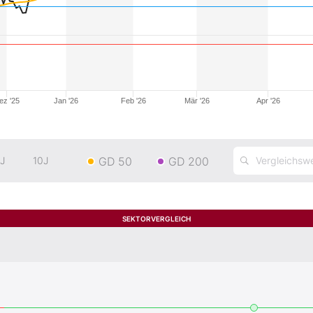
ez '25
Jan '26
Feb '26
Mär '26
Apr '26
GD 50
GD 200
J
10J
SEKTORVERGLEICH