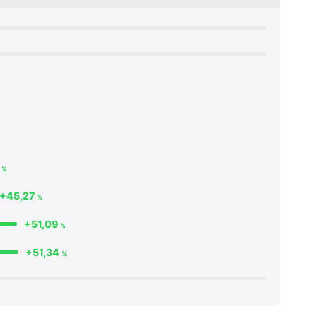
2
%
+45,27
%
+51,09
%
+51,34
%