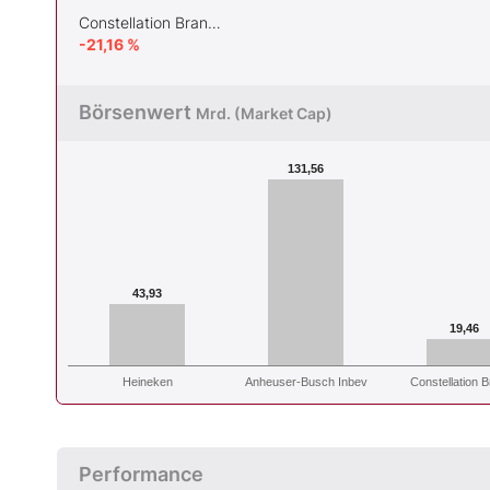
Constellation Brands
-21,16 %
Börsenwert
Mrd. (Market Cap)
131,56
43,93
19,46
Heineken
Anheuser-Busch Inbev
Constellation 
Performance