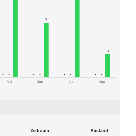
7
3
-
-
-
-
-
-
-
-
Mai
Jun
Jul
Aug
Zeitraum
Abstand