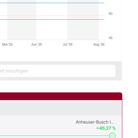
50
45
Mai '26
Jun '26
Jul '26
Aug '26
Anheuser-Busch Inbev
+45,27 %