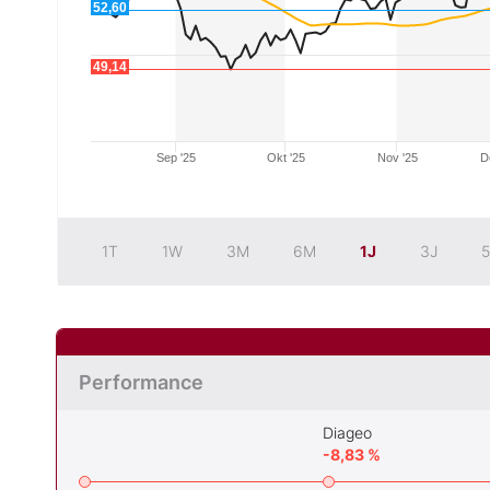
52,60
49,14
Sep '25
Okt '25
Nov '25
D
1T
1W
3M
6M
1J
3J
5
Performance
Diageo
-8,83 %