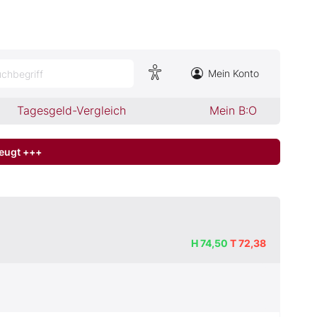
Mein Konto
chbegriff
Tagesgeld-Vergleich
Mein B:O
zeugt +++
H
74,50
T
72,38