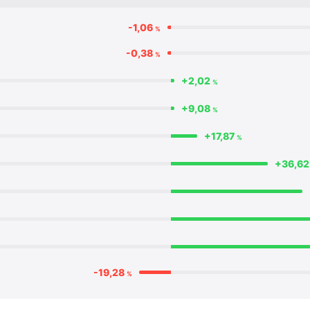
-1,06
%
-0,38
%
+2,02
%
+9,08
%
+17,87
%
+36,6
-19,28
%