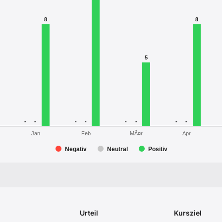
8
8
5
-
-
-
-
-
-
-
-
MÃ¤r
Jan
Feb
Apr
Negativ
Neutral
Positiv
Urteil
Kursziel