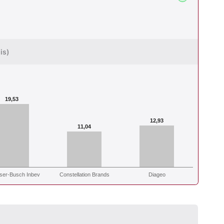
is)
19,53
12,93
11,04
ser-Busch Inbev
Constellation Brands
Diageo