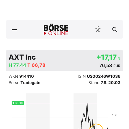
Börse
News
Anlageprodukte
AXT Inc
+17,17
%
H
77,44
T
66,78
76,58
EUR
Finanz-Check
WKN
914410
ISIN
US00246W1036
Abo & Shop
Börse
Tradegate
Stand
7.8. 20:03
BO-Musterdepots
128,10
Experten
100
Mein B:O