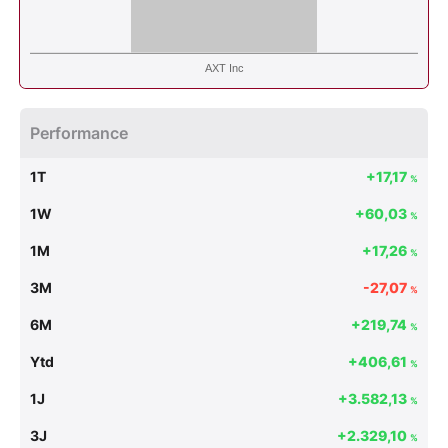
AXT Inc
Performance
1T
+17,17
%
1W
+60,03
%
1M
+17,26
%
3M
-27,07
%
6M
+219,74
%
Ytd
+406,61
%
1J
+3.582,13
%
3J
+2.329,10
%