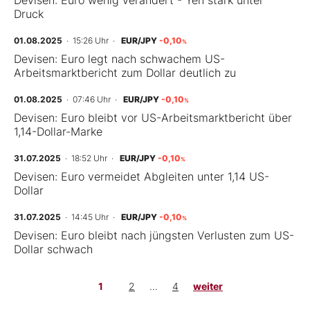
Devisen: Euro wenig verändert - Yen stark unter
Druck
01.08.2025
· 15:26 Uhr
·
EUR/JPY
-0,10
%
Devisen: Euro legt nach schwachem US-
Arbeitsmarktbericht zum Dollar deutlich zu
01.08.2025
· 07:46 Uhr
·
EUR/JPY
-0,10
%
Devisen: Euro bleibt vor US-Arbeitsmarktbericht über
1,14-Dollar-Marke
31.07.2025
· 18:52 Uhr
·
EUR/JPY
-0,10
%
Devisen: Euro vermeidet Abgleiten unter 1,14 US-
Dollar
31.07.2025
· 14:45 Uhr
·
EUR/JPY
-0,10
%
Devisen: Euro bleibt nach jüngsten Verlusten zum US-
Dollar schwach
1
2
...
4
weiter