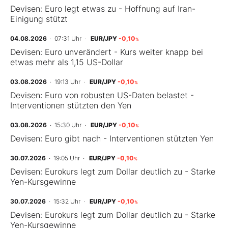
Devisen: Euro legt etwas zu - Hoffnung auf Iran-
Einigung stützt
Mein Konto
04.08.2026
· 07:31 Uhr
·
EUR/JPY
-0,10
%
Devisen: Euro unverändert - Kurs weiter knapp bei
etwas mehr als 1,15 US-Dollar
Folgen Sie uns
03.08.2026
· 19:13 Uhr
·
EUR/JPY
-0,10
%
Devisen: Euro von robusten US-Daten belastet -
Kontakt
Interventionen stützten den Yen
03.08.2026
· 15:30 Uhr
·
EUR/JPY
-0,10
%
Devisen: Euro gibt nach - Interventionen stützten Yen
30.07.2026
· 19:05 Uhr
·
EUR/JPY
-0,10
%
Devisen: Eurokurs legt zum Dollar deutlich zu - Starke
Yen-Kursgewinne
30.07.2026
· 15:32 Uhr
·
EUR/JPY
-0,10
%
Devisen: Eurokurs legt zum Dollar deutlich zu - Starke
Yen-Kursgewinne