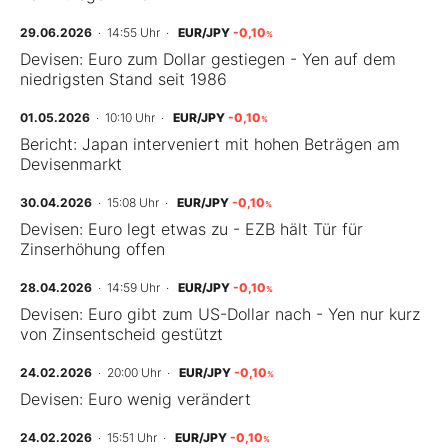
29.06.2026
· 14:55 Uhr
·
EUR/JPY
-0,10
%
Devisen: Euro zum Dollar gestiegen - Yen auf dem
niedrigsten Stand seit 1986
01.05.2026
· 10:10 Uhr
·
EUR/JPY
-0,10
%
Bericht: Japan interveniert mit hohen Beträgen am
Devisenmarkt
30.04.2026
· 15:08 Uhr
·
EUR/JPY
-0,10
%
Devisen: Euro legt etwas zu - EZB hält Tür für
Zinserhöhung offen
28.04.2026
· 14:59 Uhr
·
EUR/JPY
-0,10
%
Devisen: Euro gibt zum US-Dollar nach - Yen nur kurz
von Zinsentscheid gestützt
24.02.2026
· 20:00 Uhr
·
EUR/JPY
-0,10
%
Devisen: Euro wenig verändert
24.02.2026
· 15:51 Uhr
·
EUR/JPY
-0,10
%