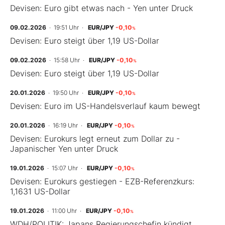
Devisen: Euro gibt etwas nach - Yen unter Druck
09.02.2026
· 19:51 Uhr
·
EUR/JPY
-0,10
%
Devisen: Euro steigt über 1,19 US-Dollar
09.02.2026
· 15:58 Uhr
·
EUR/JPY
-0,10
%
Devisen: Euro steigt über 1,19 US-Dollar
20.01.2026
· 19:50 Uhr
·
EUR/JPY
-0,10
%
Devisen: Euro im US-Handelsverlauf kaum bewegt
20.01.2026
· 16:19 Uhr
·
EUR/JPY
-0,10
%
Devisen: Eurokurs legt erneut zum Dollar zu -
Japanischer Yen unter Druck
19.01.2026
· 15:07 Uhr
·
EUR/JPY
-0,10
%
Devisen: Eurokurs gestiegen - EZB-Referenzkurs:
1,1631 US-Dollar
19.01.2026
· 11:00 Uhr
·
EUR/JPY
-0,10
%
WDH/POLITIK: Japans Regierungschefin kündigt