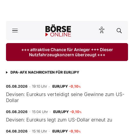
Börse
News
+++ attraktive Chance für Anleger +++ Dieser
Nutzfahrzeugkonzern überzeugt +++
Anlageprodukte
Finanz-Check
DPA-AFX NACHRICHTEN FÜR EUR/JPY
Abo & Shop
05.08.2026
· 19:10 Uhr
·
EUR/JPY
-0,10
%
Devisen: Eurokurs verteidigt seine Gewinne zum US-
Dollar
BO-Musterdepots
05.08.2026
· 15:04 Uhr
·
EUR/JPY
-0,10
%
Experten
Devisen: Eurokurs legt zum US-Dollar erneut zu
Mein B:O
04.08.2026
· 15:16 Uhr
·
EUR/JPY
-0,10
%