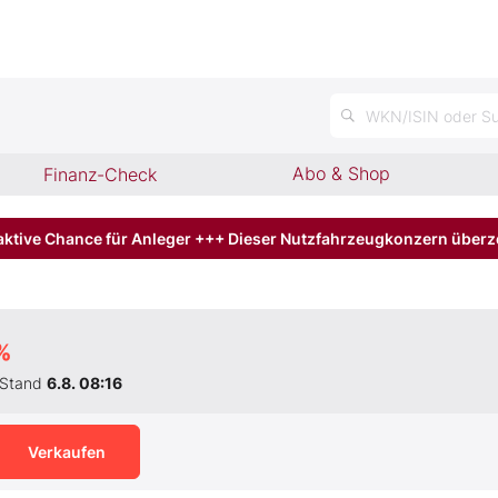
n
WKN/ISIN oder Su
Abo & Shop
Finanz-Check
aktive Chance für Anleger +++ Dieser Nutzfahrzeugkonzern über
%
Stand
6.8. 08:16
Verkaufen