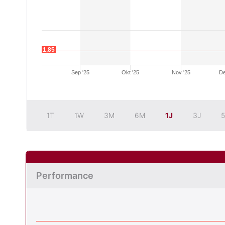
1,85
Sep '25
Okt '25
Nov '25
De
1T
1W
3M
6M
1J
3J
5
Performance