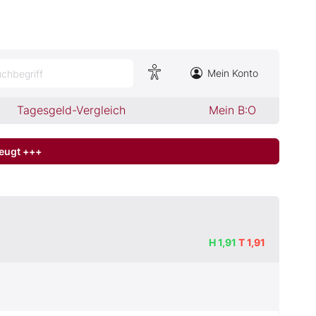
Mein Konto
chbegriff
Tagesgeld-Vergleich
Mein B:O
zeugt +++
H
1,91
T
1,91