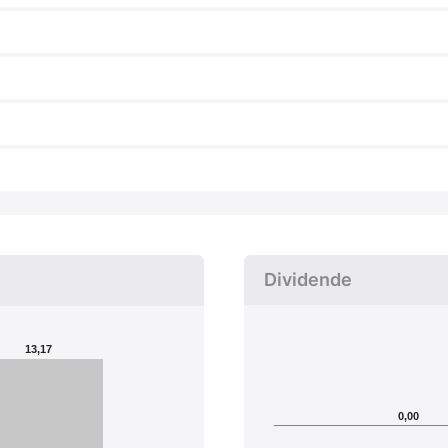
Dividende
13,17
0,00