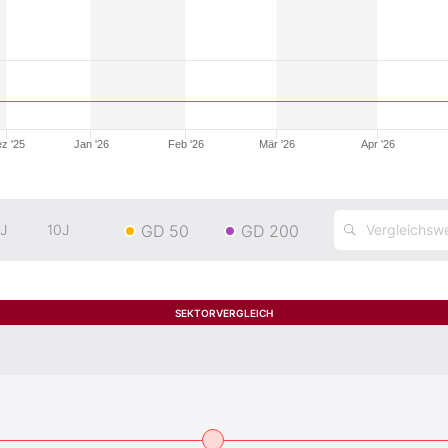
z '25
Jan '26
Feb '26
Mär '26
Apr '26
GD 50
GD 200
J
10J
SEKTORVERGLEICH