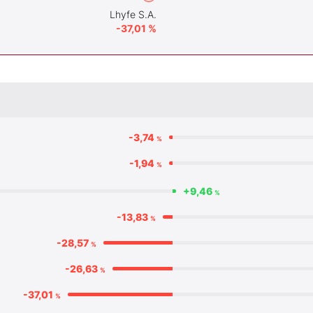
Lhyfe S.A.
-37,01 %
-3,74
%
-1,94
%
+9,46
%
-13,83
%
-28,57
%
-26,63
%
-37,01
%