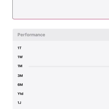
Performance
1T
1W
1M
3M
6M
Ytd
1J