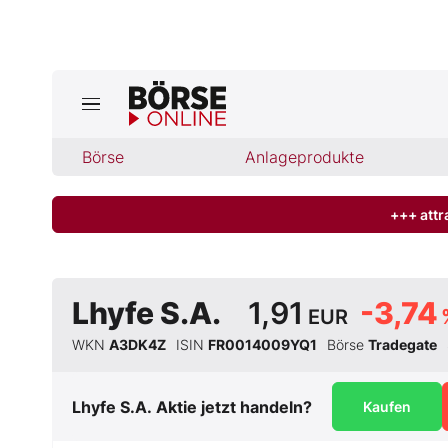
Jetzt a
ktuelle Ausgabe BÖRSE ONLINE lese
Börse
Börse
Anlageprodukte
News
+++ attr
Anlageprodukte
Lhyfe S.A.
1,91
-3,74
EUR
Finanz-Check
WKN
A3DK4Z
ISIN
FR0014009YQ1
Börse
Tradegate
Abo & Shop
Lhyfe S.A.
Aktie jetzt handeln?
Kaufen
BO-Musterdepots