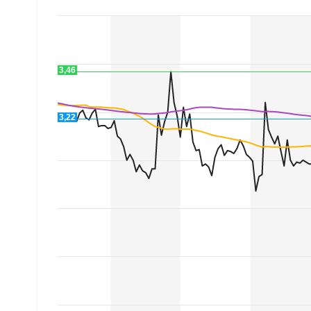
Experten
Mein B:O
3,46
Mein Konto
3,22
Folgen Sie uns
Kontakt