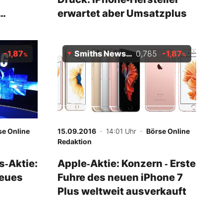
erwartet aber Umsatzplus
-1,87
Smiths News Plc
0,785
-1,87
%
%
se Online
15.09.2016
· 14:01 Uhr
·
Börse Online
Redaktion
s‑Aktie:
Apple‑Aktie: Konzern ‑ Erste
neues
Fuhre des neuen iPhone 7
Plus weltweit ausverkauft