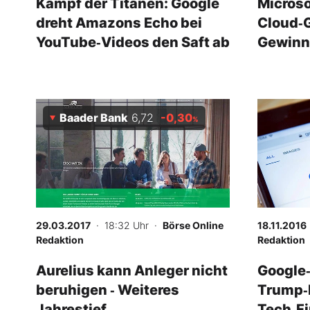
Kampf der Titanen: Google
Microso
dreht Amazons Echo bei
Cloud‑G
YouTube‑Videos den Saft ab
Gewinn 
Baader Bank
6,72
-0,30
-
%
%
29.03.2017
· 18:32 Uhr
·
Börse Online
18.11.2016
Redaktion
Redaktion
Aurelius kann Anleger nicht
Google‑
beruhigen ‑ Weiteres
Trump‑
Jahrestief
Tech‑Fi