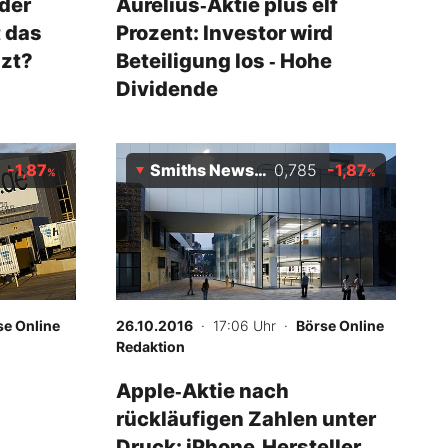
 der
Aurelius‑Aktie plus elf
t das
Prozent: Investor wird
izt?
Beteiligung los ‑ Hohe
Dividende
-1,87
Smiths News Plc
0,785
-1,87
%
%
se Online
26.10.2016
· 17:06 Uhr
·
Börse Online
Redaktion
Apple‑Aktie nach
rückläufigen Zahlen unter
Druck: iPhone‑Hersteller