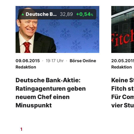
Deutsche Bank
32,89
+0,54
-
%
%
09.06.2015
· 19:17 Uhr
·
Börse Online
20.05.201
Redaktion
Redaktion
Deutsche Bank‑Aktie:
Keine S
Ratingagenturen geben
Fitch s
neuem Chef einen
Für Co
Minuspunkt
vier St
1