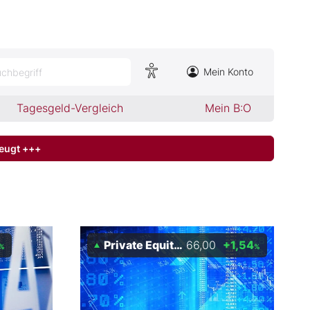
Mein Konto
chbegriff
Tagesgeld-Vergleich
Mein B:O
zeugt +++
Private Equity Holding AG
66,00
+1,54
%
%