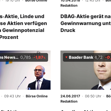
8
· 19:10 Uhr
·
Börse Online
10.04.2018
· 12:45 Uhr
·
Bör
Redaktion
‑Aktie, Linde und
DBAG‑Aktie gerät n
ese Aktien verfügen
Gewinnwarnung unt
n Gewinnpotenzial
Druck
Prozent
 News Plc
0,785
-1,87
Baader Bank
6,72
-0
%
· 09:43 Uhr
·
Börse Online
24.06.2017
· 06:50 Uhr
·
Bö
Redaktion