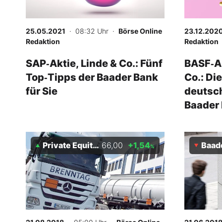
Mein B:O
25.05.2021
· 08:32 Uhr
·
Börse Online
23.12.202
Redaktion
Redaktion
Mein Konto
SAP‑Aktie, Linde & Co.: Fünf
BASF‑Ak
Top‑Tipps der Baader Bank
Co.: Di
Folgen Sie uns
für Sie
deutsch
Baader
kommen
Kontakt
meiste
Private Equity Holding AG
66,00
+1,54
Baad
%