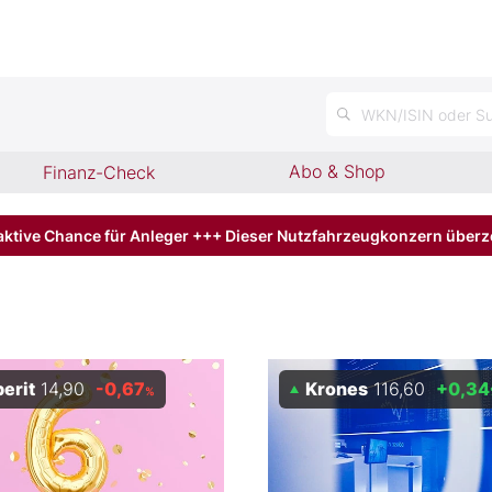
WKN/ISIN oder Su
Abo & Shop
Finanz-Check
aktive Chance für Anleger +++ Dieser Nutzfahrzeugkonzern über
erit
14,90
-0,67
Krones
116,60
+0,34
%