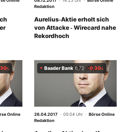
se Online
08.12.2017
· 14:23 Uhr
·
Börse Online
Redaktion
ach
Aurelius‑Aktie erholt sich
er
von Attacke ‑ Wirecard nahe
Rekordhoch
,30
Baader Bank
6,72
-0,30
%
%
rse Online
26.04.2017
· 05:04 Uhr
·
Börse Online
Redaktion