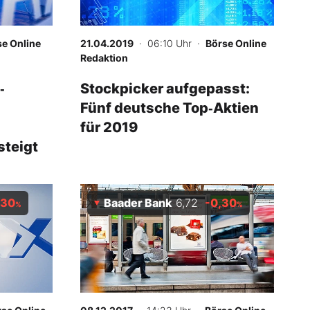
se Online
21.04.2019
· 06:10 Uhr
·
Börse Online
Redaktion
‑
Stockpicker aufgepasst:
Fünf deutsche Top‑Aktien
für 2019
steigt
,30
Baader Bank
6,72
-0,30
%
%