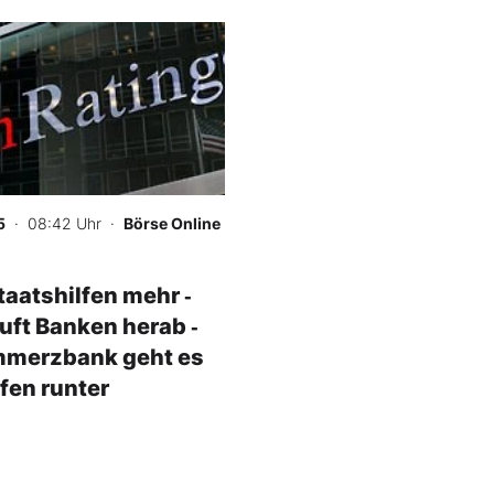
5
· 08:42 Uhr
·
Börse Online
taatshilfen mehr ‑
tuft Banken herab ‑
mmerzbank geht es
ufen runter