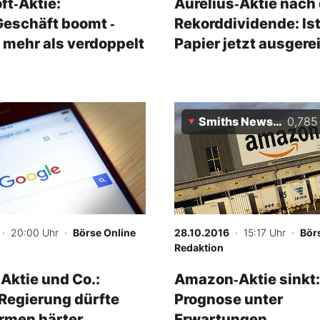
ft‑Aktie:
Aurelius‑Aktie nach
eschäft boomt ‑
Rekorddividende: Is
mehr als verdoppelt
Papier jetzt ausgere
Smiths News Plc
0,785
· 20:00 Uhr
·
Börse Online
28.10.2016
· 15:17 Uhr
·
Bör
Redaktion
Aktie und Co.:
Amazon‑Aktie sinkt:
Regierung dürfte
Prognose unter
rmen härter
Erwartungen ‑