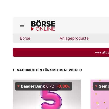
Börse
Börse
Anlageprodukte
News
Anlageprodukte
+++ attr
Finanz-Check
NACHRICHTEN FÜR SMITHS NEWS PLC
Abo & Shop
Baader Bank
6,72
-0,30
Semp
%
BO-Musterdepots
Experten