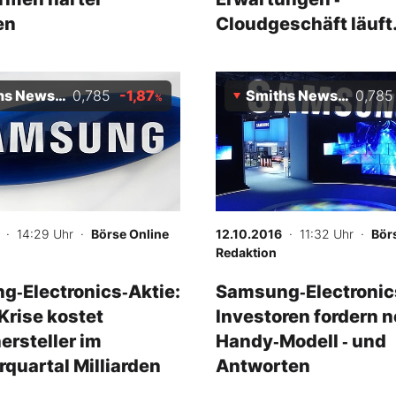
en
Cloudgeschäft läuft
prächtig
 News Plc
0,785
-1,87
Smiths News Plc
0,785
%
· 14:29 Uhr
·
Börse Online
12.10.2016
· 11:32 Uhr
·
Bör
Redaktion
‑Electronics‑Aktie:
Samsung‑Electronic
Krise kostet
Investoren fordern 
rsteller im
Handy‑Modell ‑ und
uartal Milliarden
Antworten