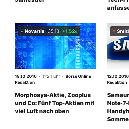
anfass
Novartis
135,18
+1,52
Smiths
%
18.10.2016
· 11:24 Uhr
·
Börse Online
12.10.2016
Redaktion
Redaktion
Morphosys‑Aktie, Zooplus
Samsung
und Co: Fünf Top‑Aktien mit
Note‑7‑
viel Luft nach oben
Handyhe
Sommerq