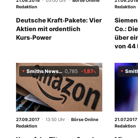
21.08.2018
· 05:00 Uhr
·
Börse Online
21.06.201
Redaktion
Redaktion
Deutsche Kraft‑Pakete: Vier
Siemens
Aktien mit ordentlich
Co.: Di
Kurs‑Power
über ei
von 44 
Smiths News Plc
0,785
-1,87
Smiths
%
27.09.2017
· 13:50 Uhr
·
Börse Online
21.07.2017
Redaktion
Redaktion