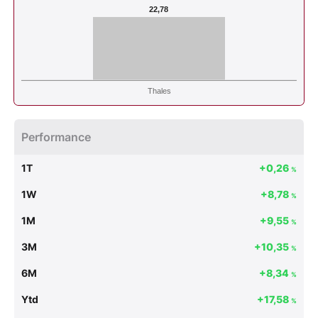
22,78
Thales
Performance
1T
+0,26
%
1W
+8,78
%
1M
+9,55
%
3M
+10,35
%
6M
+8,34
%
Ytd
+17,58
%