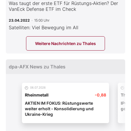
Was taugt der erste ETF für Rüstungs‑Aktien? Der
VanEck Defense ETF im Check
23.04.2022
· 15:00 Uhr
Satelliten: Viel Bewegung im All
Weitere Nachrichten zu Thales
dpa-AFX News zu Thales
06.07.2026
24.
Rheinmetall
-0,88
Thal
AKTIEN IM FOKUS: Rüstungswerte
IPO/
weiter erholt - Konsolidierung und
geht 
Ukraine-Krieg