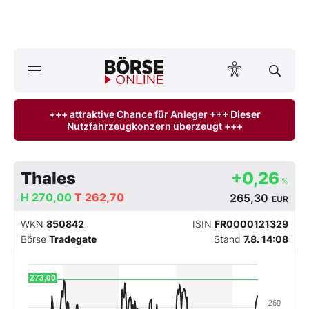
Börse
News
+++ attraktive Chance für Anleger +++ Dieser
Nutzfahrzeugkonzern überzeugt +++
Anlageprodukte
Finanz-Check
Thales
+0,26
%
H
Abo & Shop
270,00
T
262,70
265,30
EUR
WKN
850842
ISIN
FR0000121329
BO-Musterdepots
Börse
Tradegate
Stand
7.8. 14:08
Experten
273,00
Mein B:O
260