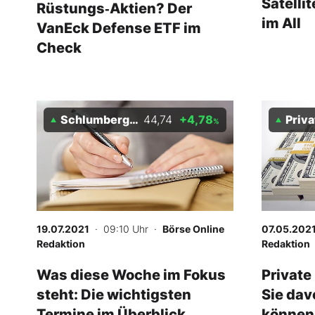
Satelli
Rüstungs‑Aktien? Der
im All
VanEck Defense ETF im
Check
Schlumberger
44,74
+4,78
Private Equ
%
19.07.2021
· 09:10 Uhr
·
Börse Online
07.05.202
Redaktion
Redaktion
Was diese Woche im Fokus
Private
steht: Die wichtigsten
Sie dav
Termine im Überblick
können