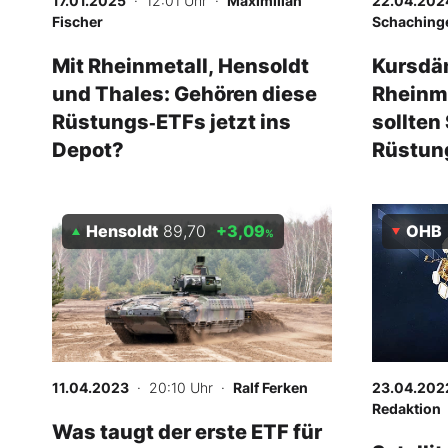
17.01.2025
· 12:01 Uhr
·
Maximilian
22.04.202
Fischer
Schaching
Mit Rheinmetall, Hensoldt
Kursdä
und Thales: Gehören diese
Rheinme
Rüstungs‑ETFs jetzt ins
sollten
Depot?
Rüstung
nutzen
Hensoldt
89,70
+3,09
OHB
%
11.04.2023
· 20:10 Uhr
·
Ralf Ferken
23.04.202
Redaktion
Was taugt der erste ETF für