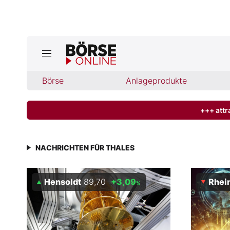
Jetzt a
ktuelle Ausgabe BÖRSE ONLINE lese
Börse
Börse
Anlageprodukte
News
+++ attr
Anlageprodukte
NACHRICHTEN FÜR THALES
Finanz-Check
Hensoldt
89,70
+3,09
Rhei
%
Abo & Shop
BO-Musterdepots