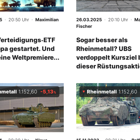
5
· 20:50 Uhr
·
Maximilian
26.03.2025
· 20:10 Uhr
·
Ma
Fischer
Verteidigungs‑ETF
Sogar besser als
opa gestartet. Und
Rheinmetall? UBS
eine Weltpremiere...
verdoppelt Kursziel 
dieser Rüstungsakti
nmetall
1.152,60
-5,13
Rheinmetall
1.152,60
%