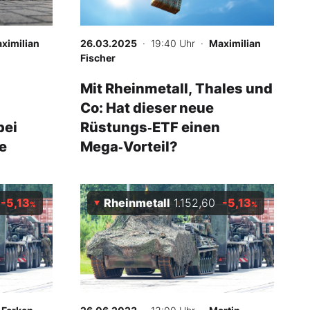
ximilian
26.03.2025
· 19:40 Uhr
·
Maximilian
Fischer
Mit Rheinmetall, Thales und
Co: Hat dieser neue
bei
Rüstungs‑ETF einen
e
Mega‑Vorteil?
-5,13
Rheinmetall
1.152,60
-5,13
%
%