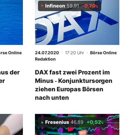
Infineon
59,91
-0,70
%
rse Online
24.07.2020
· 17:20 Uhr
·
Börse Online
Redaktion
aus der
DAX fast zwei Prozent im
er
Minus ‑ Konjunktursorgen
ziehen Europas Börsen
nach unten
Fresenius
46,89
+0,52
%