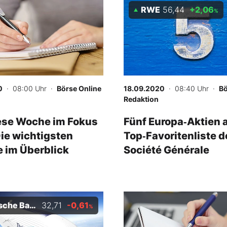
RWE
56,44
+2,06
%
0
· 08:00 Uhr
·
Börse Online
18.09.2020
· 08:40 Uhr
·
Bö
Redaktion
ese Woche im Fokus
Fünf Europa‑Aktien 
Die wichtigsten
Top‑Favoritenliste d
 im Überblick
Société Générale
che Bank
32,71
-0,61
-
%
%