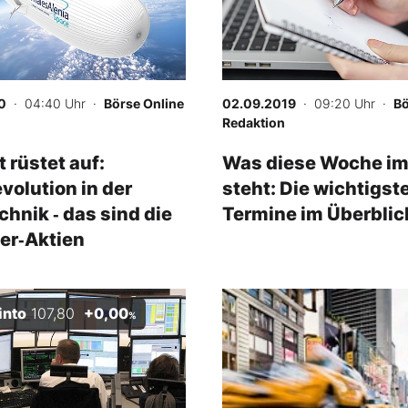
0
· 04:40 Uhr
·
Börse Online
02.09.2019
· 09:20 Uhr
·
Bö
Redaktion
t rüstet auf:
Was diese Woche im
volution in der
steht: Die wichtigst
hnik ‑ das sind die
Termine im Überblic
er‑Aktien
into
107,80
+0,00
-
%
%