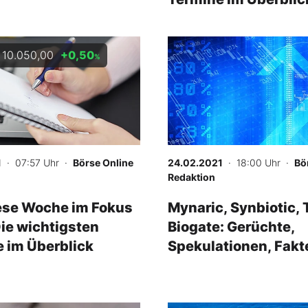
10.050,00
+0,50
-
%
%
1
· 07:57 Uhr
·
Börse Online
24.02.2021
· 18:00 Uhr
·
Bö
Redaktion
ese Woche im Fokus
Mynaric, Synbiotic, 
Die wichtigsten
Biogate: Gerüchte,
 im Überblick
Spekulationen, Fakt