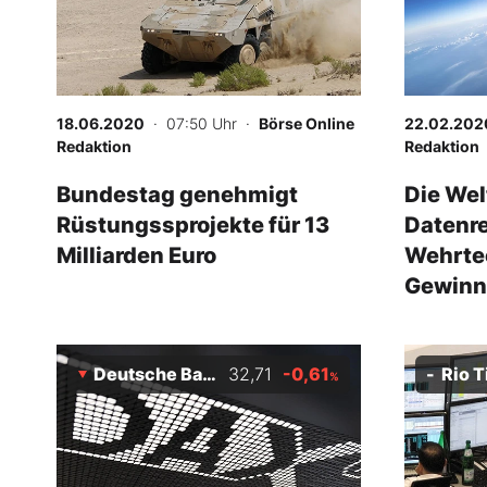
18.06.2020
· 07:50 Uhr
·
Börse Online
22.02.202
Redaktion
Redaktion
Bundestag genehmigt
Die Wel
Rüstungssprojekte für 13
Datenre
Milliarden Euro
Wehrtec
Gewinn
Deutsche Bank
32,71
-0,61
Rio T
%