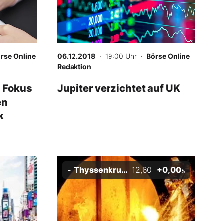
rse Online
06.12.2018
· 19:00 Uhr
·
Börse Online
Redaktion
 Fokus
Jupiter verzichtet auf UK
en
k
Thyssenkrupp
12,60
+0,00
%