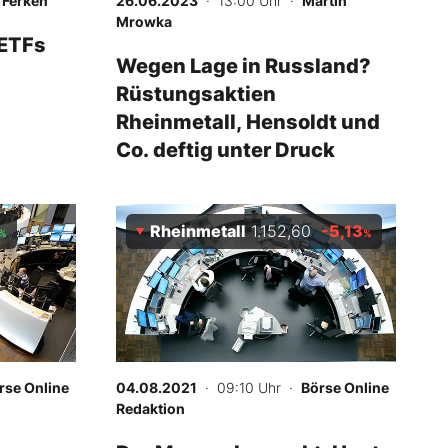
f Ferken
26.06.2023
· 13:00 Uhr
·
Martin
Mrowka
 ETFs
Wegen Lage in Russland?
Rüstungsaktien
Rheinmetall, Hensoldt und
Co. deftig unter Druck
Rheinmetall
1.152,60
-5,13
%
%
rse Online
04.08.2021
· 09:10 Uhr
·
Börse Online
Redaktion