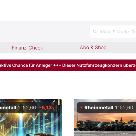
n
WKN/ISIN oder Su
Abo & Shop
Finanz-Check
aktive Chance für Anleger +++ Dieser Nutzfahrzeugkonzern über
nmetall
1.152,60
-5,13
Rheinmetall
1.152,60
%