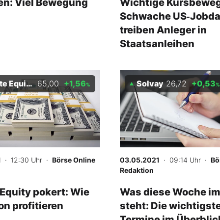
ten: Viel Bewegung
Wichtige Kursbewe
Schwache US‑Jobda
treiben Anleger in
Staatsanleihen
ity Holding AG
65,00
+1,56
Solvay
26,72
+0,53
%
%
1
· 12:30 Uhr
·
Börse Online
03.05.2021
· 09:14 Uhr
·
Bö
Redaktion
 Equity pokert: Wie
Was diese Woche im
on profitieren
steht: Die wichtigst
Termine im Überblic