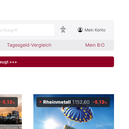
Mein Konto
chbegriff
Tagesgeld-Vergleich
Mein B:O
zeugt +++
-5,13
Rheinmetall
1.152,60
-5,13
%
%