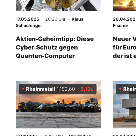
Experten
17.05.2025
· 20:20 Uhr
·
Klaus
20.04.202
Mein B:O
Schachinger
Fischer
Aktien‑Geheimtipp: Diese
Neuer 
Cyber‑Schutz gegen
für Eur
Mein Konto
Quanten‑Computer
der ist 
Folgen Sie uns
Kontakt
Rheinmetall
1.152,60
-5,13
Rhei
%