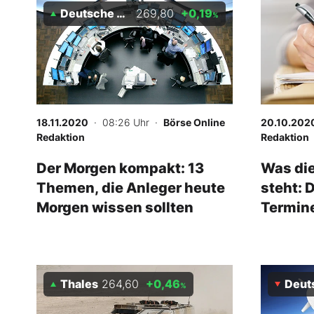
Deutsche Börse
269,80
+0,19
-
%
%
18.11.2020
· 08:26 Uhr
·
Börse Online
20.10.202
Redaktion
Redaktion
Der Morgen kompakt: 13
Was di
Themen, die Anleger heute
steht: 
Morgen wissen sollten
Termine
Thales
264,60
+0,46
Deuts
%