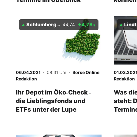
Schlumberger
44,74
+4,78
Lindt
%
06.04.2021
· 08:31 Uhr
·
Börse Online
01.03.202
Redaktion
Redaktion
Ihr Depot im Öko‑Check ‑
Was di
die Lieblingsfonds und
steht: 
ETFs unter der Lupe
Termine