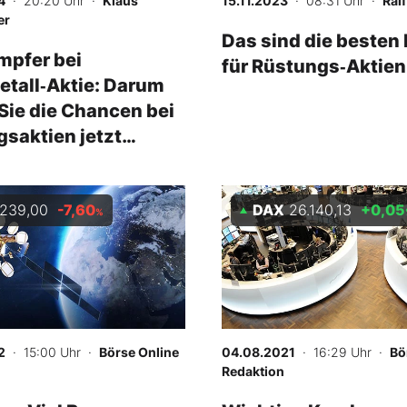
4
· 20:20 Uhr
·
Klaus
15.11.2023
· 08:31 Uhr
·
Ral
er
Das sind die besten
mpfer bei
für Rüstungs‑Aktien
tall‑Aktie: Darum
 Sie die Chancen bei
saktien jetzt
239,00
-7,60
DAX
26.140,13
+0,05
%
2
· 15:00 Uhr
·
Börse Online
04.08.2021
· 16:29 Uhr
·
Bö
Redaktion