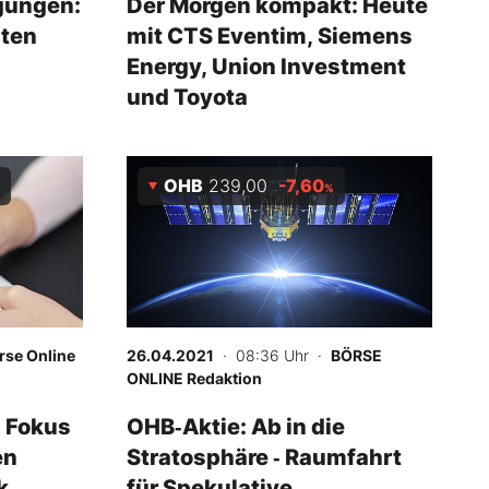
gungen:
Der Morgen kompakt: Heute
ten
mit CTS Eventim, Siemens
Energy, Union Investment
und Toyota
OHB
239,00
-7,60
%
rse Online
26.04.2021
· 08:36 Uhr
·
BÖRSE
ONLINE Redaktion
 Fokus
OHB‑Aktie: Ab in die
en
Stratosphäre ‑ Raumfahrt
k
für Spekulative