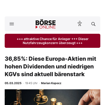
Börse
News
+++ attraktive Chance für Anleger +++ Dieser
Nutzfahrzeugkonzern überzeugt +++
Anlageprodukte
Finanz-Check
36,85%: Diese Europa-Aktien mit
hohen Dividenden und niedrigen
Abo & Shop
KGVs sind aktuell bärenstark
BO-Musterdepots
05.03.2025
· 19:45 Uhr
·
Marian Kopocz
Experten
Mein B:O