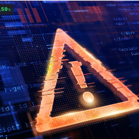
,59
%