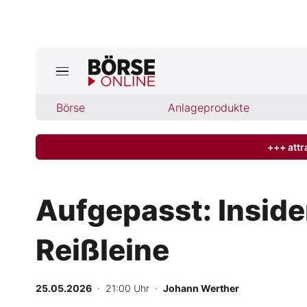
Jetzt a
ktuelle Ausgabe BÖRSE ONLINE lese
Börse
Börse
Anlageprodukte
News
+++ attr
Anlageprodukte
Aufgepasst: Insider
Finanz-Check
Reißleine
Abo & Shop
BO-Musterdepots
25.05.2026
· 21:00 Uhr
·
Johann Werther