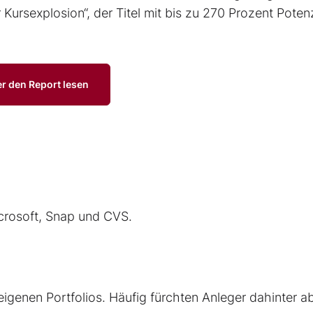
er Kursexplosion“, der Titel mit bis zu 270 Prozent Poten
er den Report lesen
icrosoft, Snap und CVS.
 eigenen Portfolios. Häufig fürchten Anleger dahinter a