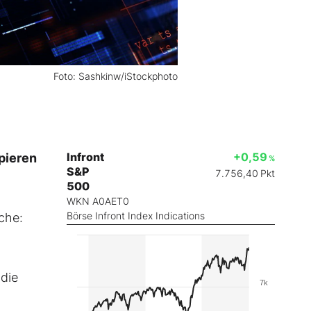
Foto: Sashkinw/iStockphoto
Infront
+0,59
apieren
%
S&P
7.756,40
Pkt
500
WKN A0AET0
Börse Infront Index Indications
ache:
 die
7k