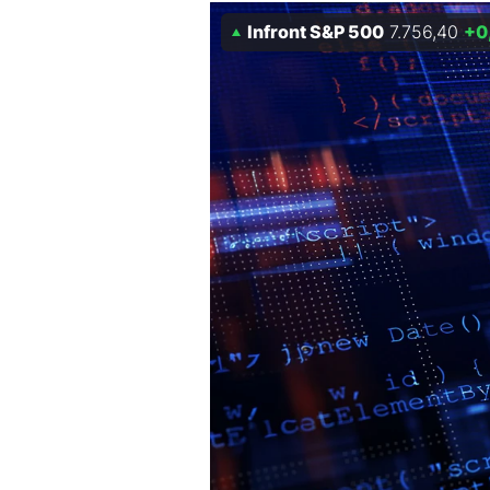
Experten
Infront S&P 500
7.756,40
+0
Mein B:O
Mein Konto
Folgen Sie uns
Kontakt