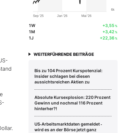
6k
Sep '25
Jan '26
Mai '26
1W
+3,55
%
1M
+3,42
%
1J
+22,36
%
WEITERFÜHRENDE BEITRÄGE
US-
stand
Bis zu 104 Prozent Kurspotenzial:
Insider schlagen bei diesen
aussichtsreichen Aktien zu
te
Absolute Kursexplosion: 220 Prozent
S-
Gewinn und nochmal 116 Prozent
hinterher?!
US‑Arbeitsmarktdaten gemeldet ‑
ollar.
wird es an der Börse jetzt ganz