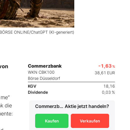
 BÖRSE ONLINE/ChatGPT (KI-generiert)
Commerzbank
-1,63
von
%
WKN CBK100
38,61
EUR
Börse Düsseldorf
KGV
18,16
Dividende
0,03 %
hme“
k die
Commerzbank
Aktie jetzt handeln?
mente:
Kaufen
Verkaufen