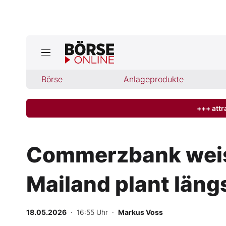
Jetzt a
ktuelle Ausgabe BÖRSE ONLINE lese
Börse
Börse
Anlageprodukte
News
+++ attr
Anlageprodukte
Commerzbank weist
Finanz-Check
Mailand plant läng
Abo & Shop
BO-Musterdepots
18.05.2026
· 16:55 Uhr
·
Markus Voss