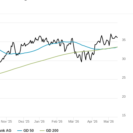
35
30
25
20
15
Nov '25
Dez '25
Jan '26
Feb '26
Mär '26
Apr '26
Mai '26
ank AG
GD 50
GD 200