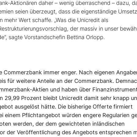
ank-Aktionären daher – wenig überraschend – dazu, d
mien seien überzeugt, dass die eigenständige Umset
n mehr Wert schaffe. „Was die Unicredit als
estrukturierungsvorschlag, der massiv in unser bewäh
e“, sagte Vorstandschefin Bettina Orlopp.
die Commerzbank immer enger. Nach eigenen Angab
preis für weitere Anteile an der Commerzbank. Demna
 Commerzbank-Aktien und haben über Finanzinstrumen
n 29,99 Prozent bleibt Unicredit damit sehr knapp un
ebot ausgelöst hätte. Die bisherige Offerte firmiert
ei einem Pflichtangebot würden engere Regularien ge
boten werden, der dem gewichteten inländischen
or der Veröffentlichung des Angebots entsprechen 