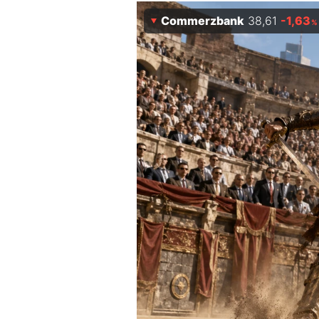
Experten
Commerzbank
38,61
-1,63
%
Mein B:O
Mein Konto
Folgen Sie uns
Kontakt