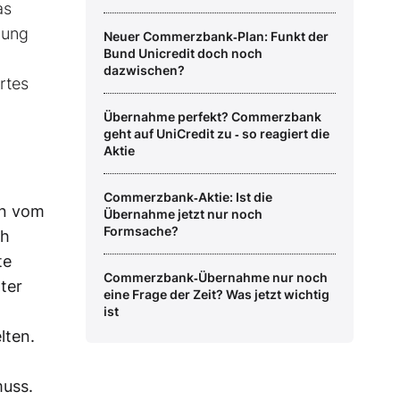
as
zung
Neuer Commerzbank‑Plan: Funkt der
Bund Unicredit doch noch
dazwischen?
rtes
Übernahme perfekt? Commerzbank
geht auf UniCredit zu ‑ so reagiert die
Aktie
Commerzbank‑Aktie: Ist die
en vom
Übernahme jetzt nur noch
Formsache?
ch
te
Commerzbank‑Übernahme nur noch
ter
eine Frage der Zeit? Was jetzt wichtig
ist
lten.
muss.