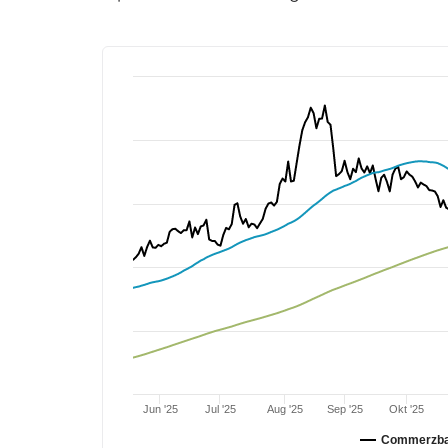
Jun '25
Jul '25
Aug '25
Sep '25
Okt '25
Commerzb