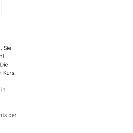
. Sie
ni
 Die
n Kurs.
 in
hts der