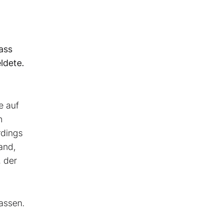
ass
ldete.
e auf
n
rdings
and,
, der
assen.