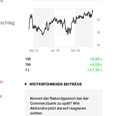
nd
35
rschlag
30
25
Sep '25
Jan '26
Mai '26
1W
+6,80
%
1M
+4,08
%
1J
+27,35
%
in
WEITERFÜHRENDE BEITRÄGE
r
Kommt der Rekordgewinn bei der
Commerzbank zu spät? Wie
Aktionäre jetzt darauf reagieren
sollten