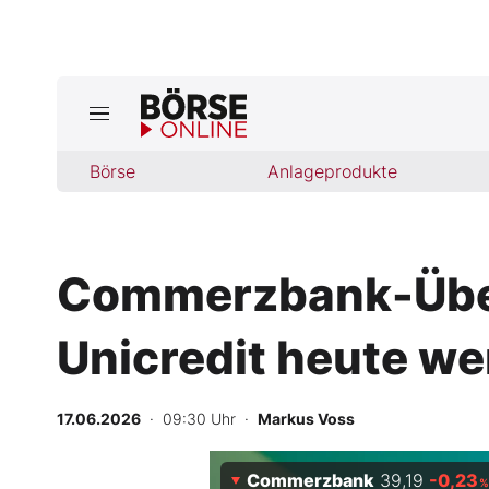
Jetzt a
ktuelle Ausgabe BÖRSE ONLINE lese
Börse
Börse
Anlageprodukte
News
Commerzbank-Über
Anlageprodukte
Unicredit heute we
Finanz-Check
Abo & Shop
17.06.2026
· 09:30 Uhr
·
Markus Voss
BO-Musterdepots
Commerzbank
39,19
-0,23
%