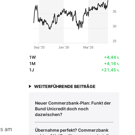
35
30
25
Sep '25
Jan '26
Mai '26
1W
+4,44
%
1M
+4,16
%
1J
+21,45
%
WEITERFÜHRENDE BEITRÄGE
Neuer Commerzbank‑Plan: Funkt der
Bund Unicredit doch noch
dazwischen?
ts am
Übernahme perfekt? Commerzbank