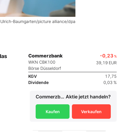
 Ulrich-Baumgarten/picture alliance/dpa
Commerzbank
-0,23
das
%
WKN CBK100
39,19
EUR
Börse Düsseldorf
KGV
17,75
Dividende
0,03 %
Commerzbank
Aktie jetzt handeln?
Kaufen
Verkaufen