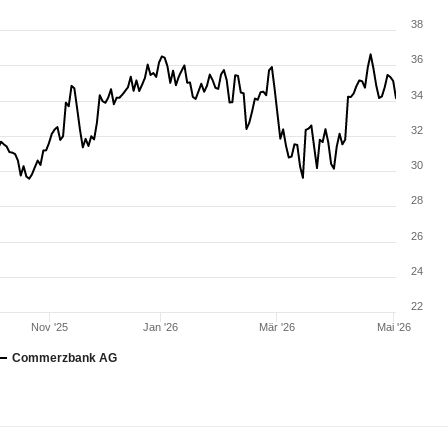
38
36
34
32
30
28
26
24
22
Nov '25
Jan '26
Mär '26
Mai '26
Commerzbank AG