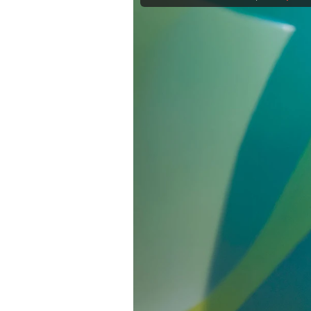
Experten
Mein B:O
Mein Konto
Folgen Sie uns
Kontakt