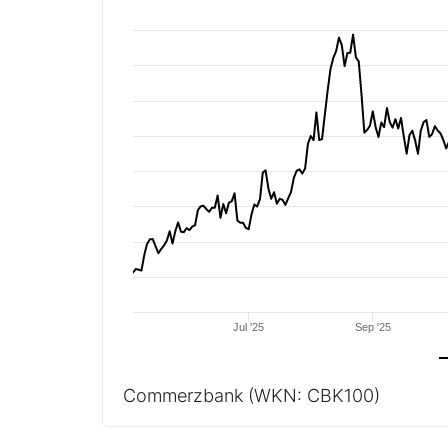
Jul '25
Sep '25
Commerzbank
(WKN: CBK100)