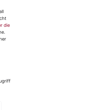
ll
icht
r die
me.
her
griff