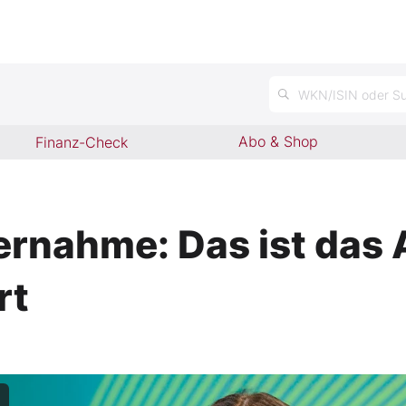
n
WKN/ISIN oder Su
Abo & Shop
Finanz-Check
nahme: Das ist das 
rt