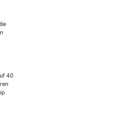
die
en
auf 40
eren
pp