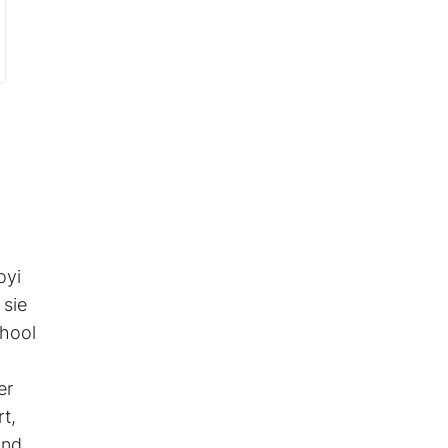
oyi
 sie
chool
er
t,
und