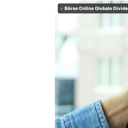
Experten
Börse Online Globale Divid
Mein B:O
Mein Konto
Folgen Sie uns
Kontakt