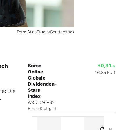
Foto: AtlasStudio/Shutterstock
Börse
+0,31
nach
%
Online
16,35
EUR
Globale
Dividenden-
Stars
te: Die
Index
-
WKN DA0ABY
Börse Stuttgart
16