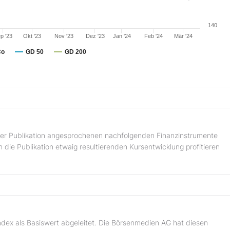
140
p '23
Okt '23
Nov '23
Dez '23
Jan '24
Feb '24
Mär '24
Co
GD 50
GD 200
n der Publikation angesprochenen nachfolgenden Finanzinstrumente
 die Publikation etwaig resultierenden Kursentwicklung profitieren
ndex als Basiswert abgeleitet. Die Börsenmedien AG hat diesen