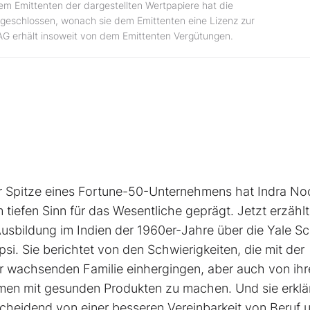
dem Emittenten der dargestellten Wertpapiere hat die
geschlossen, wonach sie dem Emittenten eine Lizenz zur
AG erhält insoweit von dem Emittenten Vergütungen.
er Spitze eines Fortune-50-Unternehmens hat Indra No
 tiefen Sinn für das Wesentliche geprägt. Jetzt erzählt
Ausbildung im Indien der 1960er-Jahre über die Yale S
si. Sie berichtet von den Schwierigkeiten, die mit der
r wachsenden Familie einhergingen, aber auch von ihr
men mit gesunden Produkten zu machen. Und sie erklär
scheidend von einer besseren Vereinbarkeit von Beruf 