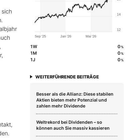
 sich
14
n.
albjahr
12
auch
Sep '25
Jan '26
Mai '26
,
1W
0
%
1M
0
%
r,
1J
0
%
WEITERFÜHRENDE BEITRÄGE
Besser als die Allianz: Diese stabilen
Aktien bieten mehr Potenzial und
zahlen mehr Dividende
Weltrekord bei Dividenden – so
takt,
können auch Sie massiv kassieren
den.