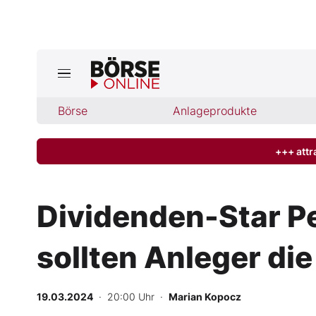
Jetzt a
ktuelle Ausgabe BÖRSE ONLINE lese
Börse
Börse
Anlageprodukte
News
+++ attr
Anlageprodukte
Dividenden-Star P
Finanz-Check
sollten Anleger die
Abo & Shop
BO-Musterdepots
19.03.2024
· 20:00 Uhr
·
Marian Kopocz