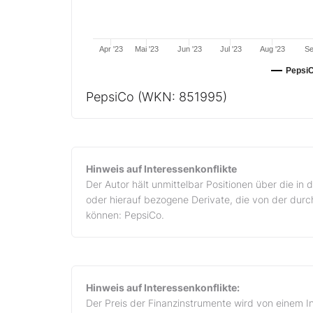
Apr '23
Mai '23
Jun '23
Jul '23
Aug '23
Se
Pepsi
PepsiCo
(WKN: 851995)
Hinweis auf Interessenkonflikte
Der Autor hält unmittelbar Positionen über die i
oder hierauf bezogene Derivate, die von der durch
können: PepsiCo.
Hinweis auf Interessenkonflikte:
Der Preis der Finanzinstrumente wird von einem I