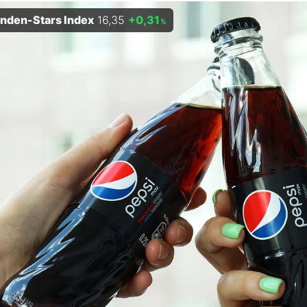
enden-Stars Index
16,35
+0,31
%