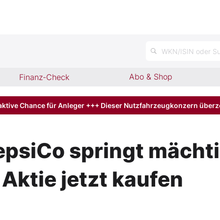
n
WKN/ISIN oder Su
Abo & Shop
Finanz-Check
aktive Chance für Anleger +++ Dieser Nutzfahrzeugkonzern über
epsiCo springt mächt
 Aktie jetzt kaufen