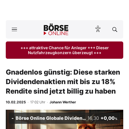
A
ktuelle Ausgabe BÖRSE ONLINE lesen
Börse
+++ attraktive Chance für Anleger +++ Dieser
Nutzfahrzeugkonzern überzeugt +++
News
Anlageprodukte
Gnadenlos günstig: Diese starken
Dividendenaktien mit bis zu 18%
Finanz-Check
Rendite sind jetzt billig zu haben
Abo & Shop
10.02.2025
· 17:02 Uhr
·
Johann Werther
BO-Musterdepots
Börse Online Globale Dividenden-Stars Index
16,30
+0,00
%
Experten