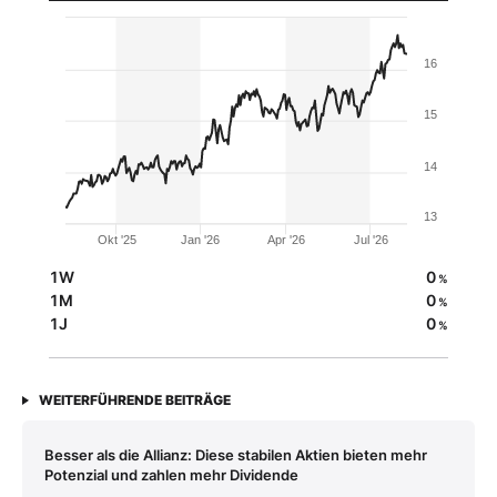
16
15
14
13
Okt '25
Jan '26
Apr '26
Jul '26
1W
0
%
1M
0
%
1J
0
%
WEITERFÜHRENDE BEITRÄGE
Besser als die Allianz: Diese stabilen Aktien bieten mehr
Potenzial und zahlen mehr Dividende