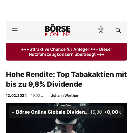
A
ktuelle Ausgabe BÖRSE ONLINE lesen
Börse
+++ attraktive Chance für Anleger +++ Dieser
Nutzfahrzeugkonzern überzeugt +++
News
Anlageprodukte
Hohe Rendite: Top Tabakaktien mit
bis zu 9,8% Dividende
Finanz-Check
12.02.2024
· 19:00 Uhr
·
Johann Werther
Abo & Shop
Börse Online Globale Dividenden-Stars Index
16,30
+0,00
%
BO-Musterdepots
Experten