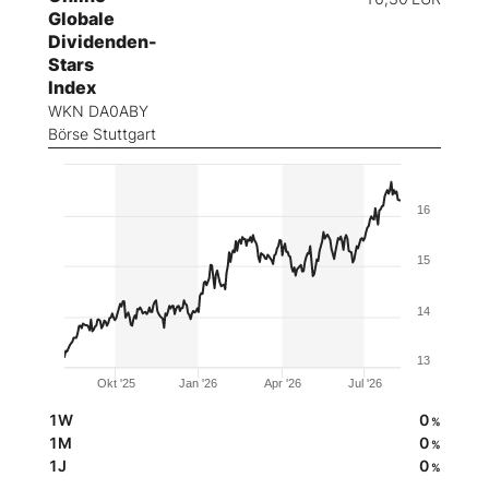
Globale
Dividenden-
Stars
Index
WKN DA0ABY
Börse Stuttgart
16
15
14
13
Okt '25
Jan '26
Apr '26
Jul '26
1W
0
%
1M
0
%
1J
0
%