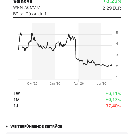
Valneva
+3,20
%
WKN A0MVJZ
2,29
EUR
Börse Düsseldorf
5
4
3
2
1
Okt '25
Jan '26
Apr '26
Jul '26
1W
+6,11
%
1M
+0,17
%
1J
-37,40
%
WEITERFÜHRENDE BEITRÄGE