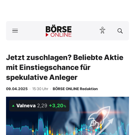
A
ktuelle Ausgabe BÖRSE ONLINE lesen
Börse
News
Jetzt zuschlagen? Beliebte Aktie
mit Einstiegschance für
Anlageprodukte
spekulative Anleger
Finanz-Check
09.04.2025
· 15:30 Uhr
·
BÖRSE ONLINE Redaktion
Abo & Shop
Valneva
2,29
+3,20
%
BO-Musterdepots
Experten