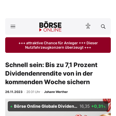
A
ktuelle Ausgabe BÖRSE ONLINE lesen
Börse
+++ attraktive Chance für Anleger +++ Dieser
Nutzfahrzeugkonzern überzeugt +++
News
Anlageprodukte
Schnell sein: Bis zu 7,1 Prozent
Dividendenrendite von in der
Finanz-Check
kommenden Woche sichern
Abo & Shop
26.11.2023
· 20:31 Uhr
·
Johann Werther
BO-Musterdepots
Börse Online Globale Dividenden-Stars Index
16,35
+0,31
%
Experten