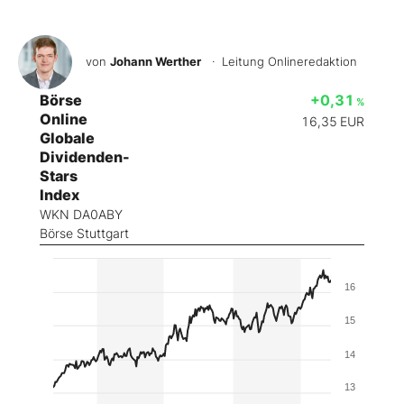
von
Johann Werther
· Leitung Onlineredaktion
Börse
+0,31
%
Online
16,35
EUR
Globale
Dividenden-
Stars
Index
WKN DA0ABY
Börse Stuttgart
16
15
14
13