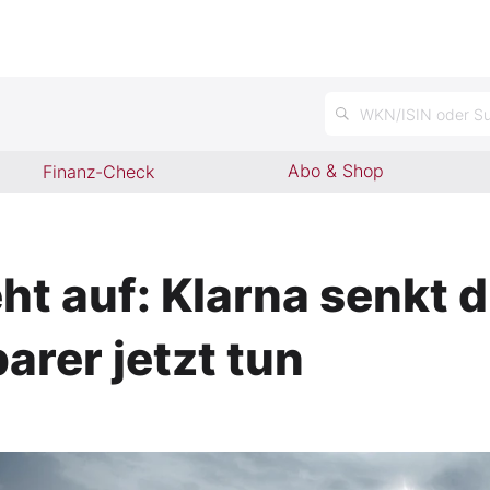
n
WKN/ISIN oder Su
Abo & Shop
Finanz-Check
ht auf: Klarna senkt d
parer jetzt tun