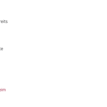
eits
te
eim