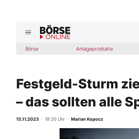
Jetzt a
ktuelle Ausgabe BÖRSE ONLINE lese
Börse
Börse
Anlageprodukte
News
Festgeld-Sturm zie
Anlageprodukte
– das sollten alle S
Finanz-Check
Abo & Shop
15.11.2023
· 18:30 Uhr
·
Marian Kopocz
BO-Musterdepots