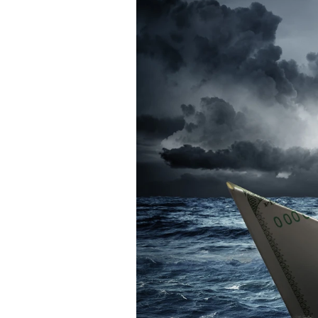
Experten
Mein B:O
Mein Konto
Folgen Sie uns
Kontakt