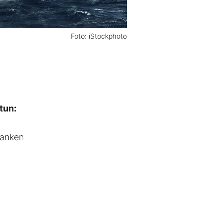
Foto: iStockphoto
tun:
sanken