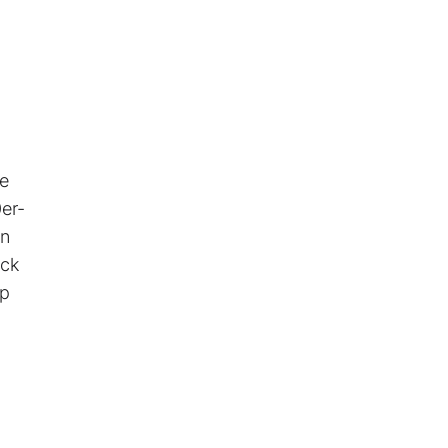
ne
er-
en
ack
rp