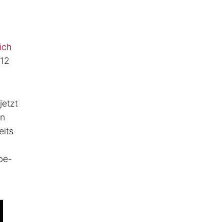
ich
 12
jetzt
en
eits
be-