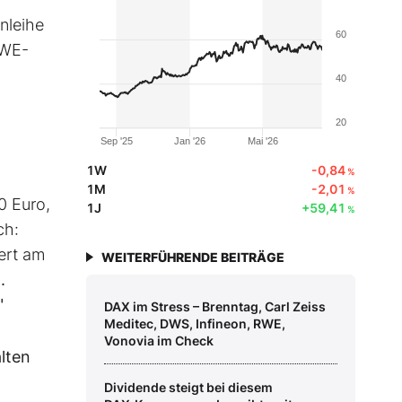
nleihe
60
RWE-
40
20
Sep '25
Jan '26
Mai '26
1W
-0,84
%
1M
-2,01
%
0 Euro,
1J
+59,41
%
ch:
ert am
WEITERFÜHRENDE BEITRÄGE
.
."
DAX im Stress – Brenntag, Carl Zeiss
Meditec, DWS, Infineon, RWE,
Vonovia im Check
lten
Dividende steigt bei diesem