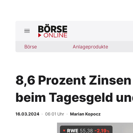
Jetzt a
ktuelle Ausgabe BÖRSE ONLINE lese
Börse
Börse
Anlageprodukte
News
8,6 Prozent Zinsen 
Anlageprodukte
beim Tagesgeld un
Finanz-Check
Abo & Shop
16.03.2024
· 06:01 Uhr
·
Marian Kopocz
BO-Musterdepots
RWE
55,38
-2,19
%