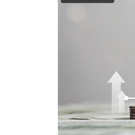
Experten
Mein B:O
Mein Konto
Folgen Sie uns
Kontakt