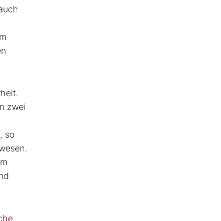
 auch
im
en
heit.
en zwei
, so
ewesen.
em
und
sche