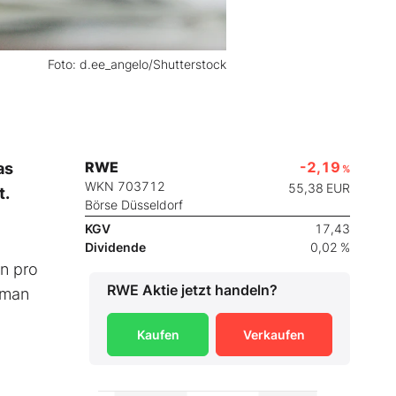
Foto: d.ee_angelo/Shutterstock
RWE
-2,19
as
%
WKN 703712
55,38
EUR
t.
Börse Düsseldorf
KGV
17,43
Dividende
0,02 %
en pro
RWE
Aktie jetzt handeln?
 man
Kaufen
Verkaufen