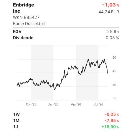
Enbridge
-1,03
%
Inc
44,34
EUR
WKN 885427
Börse Düsseldorf
KGV
25,95
Dividende
0,05 %
50
45
40
35
Okt '25
Jan '26
Apr '26
Jul '26
1W
-6,05
%
1M
-7,95
%
1J
+15,90
%