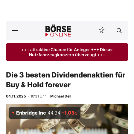
A
ktuelle Ausgabe BÖRSE ONLINE lesen
Börse
+++ attraktive Chance für Anleger +++ Dieser
Nutzfahrzeugkonzern überzeugt +++
News
Anlageprodukte
Die 3 besten Dividendenaktien für
Buy & Hold forever
Finanz-Check
04.11.2025
· 10:31 Uhr
·
Michael Dell
Abo & Shop
Enbridge Inc
44,34
-1,03
%
BO-Musterdepots
Experten