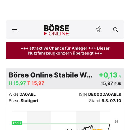
A
ktuelle Ausgabe BÖRSE ONLINE lesen
Börse
+++ attraktive Chance für Anleger +++ Dieser
Nutzfahrzeugkonzern überzeugt +++
News
Anlageprodukte
Börse Online Stabile Werte Index
+0,13
%
Finanz-Check
H
15,97
T
15,97
15,97
EUR
WKN
DA0ABL
ISIN
DE000DA0ABL9
Abo & Shop
Börse
Stuttgart
Stand
6.8. 07:10
BO-Musterdepots
16
15,97
Experten