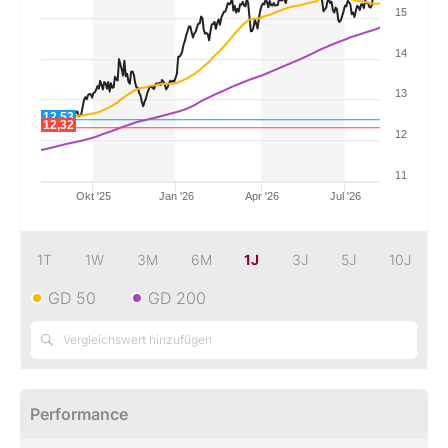
15
Mein B:O
14
13
Mein Konto
12,53
12,32
12
Folgen Sie uns
11
Okt '25
Jan '26
Apr '26
Jul '26
Kontakt
1T
1W
3M
6M
1J
3J
5J
10J
GD 50
GD 200
Performance