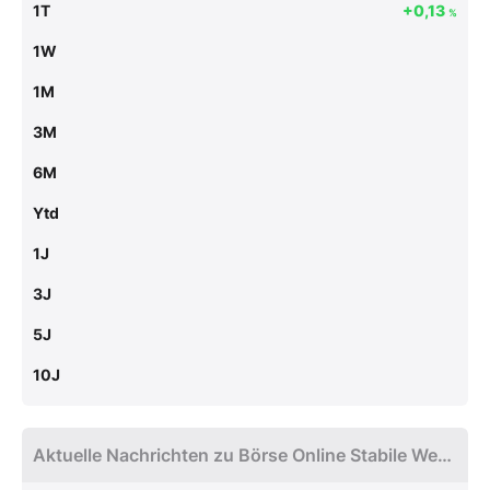
1T
+0,13
%
1W
1M
3M
6M
Ytd
1J
3J
5J
10J
Aktuelle Nachrichten zu Börse Online Stabile Werte Index