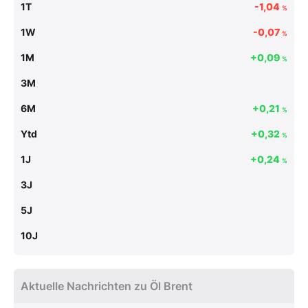
1T
-1,04
%
1W
-0,07
%
1M
+0,09
%
3M
6M
+0,21
%
Ytd
+0,32
%
1J
+0,24
%
3J
5J
10J
Aktuelle Nachrichten zu Öl Brent