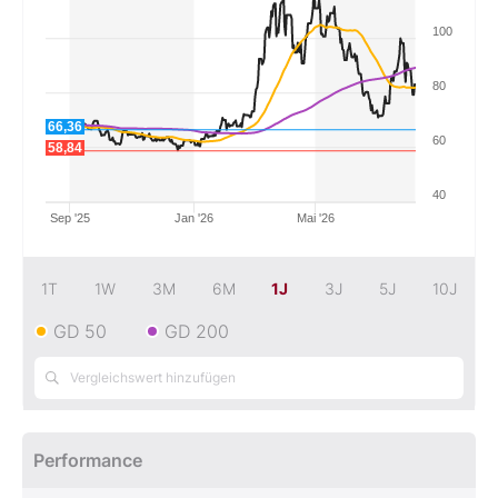
100
Mein B:O
80
Mein Konto
66,36
60
58,84
Folgen Sie uns
40
Sep '25
Jan '26
Mai '26
Kontakt
1T
1W
3M
6M
1J
3J
5J
10J
GD 50
GD 200
Performance