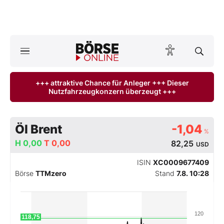
A
ktuelle Ausgabe BÖRSE ONLINE lesen
Börse
+++ attraktive Chance für Anleger +++ Dieser
Nutzfahrzeugkonzern überzeugt +++
News
Anlageprodukte
Öl Brent
-1,04
%
Finanz-Check
H
0,00
T
0,00
82,25
USD
ISIN
XC0009677409
Abo & Shop
Börse
TTMzero
Stand
7.8. 10:28
BO-Musterdepots
120
Experten
118,75