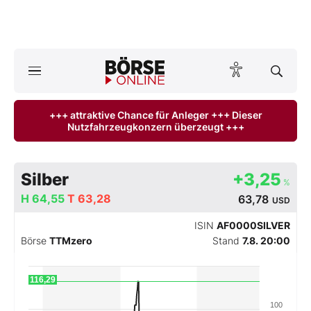
A
ktuelle Ausgabe BÖRSE ONLINE lesen
Börse
+++ attraktive Chance für Anleger +++ Dieser
Nutzfahrzeugkonzern überzeugt +++
News
Anlageprodukte
Silber
+3,25
%
Finanz-Check
H
64,55
T
63,28
63,78
USD
ISIN
AF0000SILVER
Abo & Shop
Börse
TTMzero
Stand
7.8. 20:00
BO-Musterdepots
116,29
Experten
100