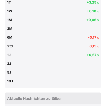
1T
+3,25
%
1W
+0,10
%
1M
+0,06
%
3M
6M
-0,17
%
Ytd
-0,15
%
1J
+0,67
%
3J
5J
10J
Aktuelle Nachrichten zu Silber