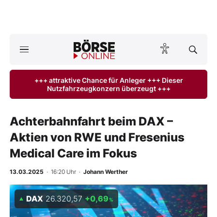
A
ktuelle Ausgabe BÖRSE ONLINE lesen
Börse
+++ attraktive Chance für Anleger +++ Dieser
Nutzfahrzeugkonzern überzeugt +++
News
Anlageprodukte
Achterbahnfahrt beim DAX –
Aktien von RWE und Fresenius
Finanz-Check
Medical Care im Fokus
Abo & Shop
13.03.2025
· 16:20 Uhr
·
Johann Werther
BO-Musterdepots
DAX
26.320,57
+0,69
%
Experten