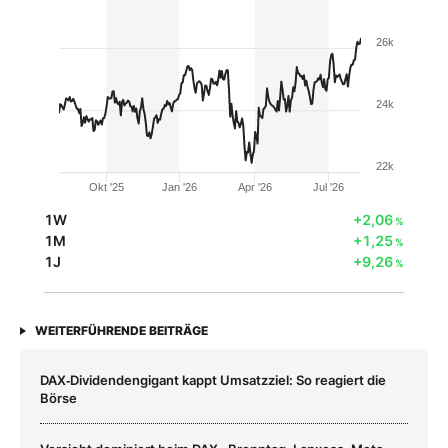
26k
24k
22k
Okt '25
Jan '26
Apr '26
Jul '26
1W
+2,06
%
1M
+1,25
%
1J
+9,26
%
WEITERFÜHRENDE BEITRÄGE
DAX‑Dividendengigant kappt Umsatzziel: So reagiert die
Börse