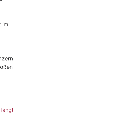
t im
onzern
roßen
 lang!