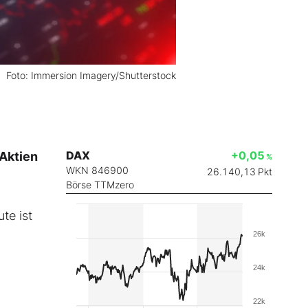
Foto: Immersion Imagery/Shutterstock
DAX
+0,05
 Aktien
%
WKN 846900
26.140,13
Pkt
Börse TTMzero
te ist
26k
24k
22k