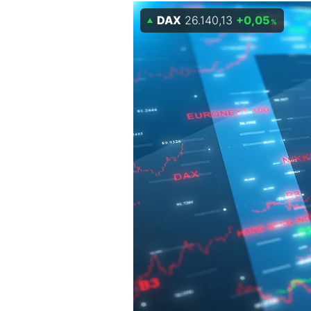
Experten
DAX
26.140,13
+0,05
%
Mein B:O
Mein Konto
Folgen Sie uns
Kontakt