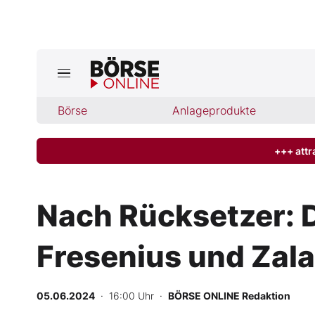
Jetzt a
ktuelle Ausgabe BÖRSE ONLINE lese
Börse
Börse
Anlageprodukte
News
+++ attr
Anlageprodukte
Nach Rücksetzer: 
Finanz-Check
Fresenius und Zal
Abo & Shop
BO-Musterdepots
05.06.2024
· 16:00 Uhr
·
BÖRSE ONLINE Redaktion