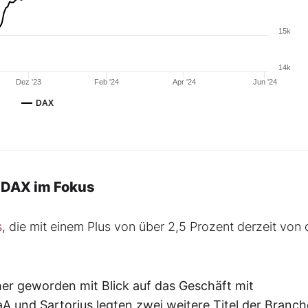
15k
14k
Dez '23
Feb '24
Apr '24
Jun '24
DAX
 DAX im Fokus
s
, die mit einem Plus von über 2,5 Prozent derzeit von 
er geworden mit Blick auf das Geschäft mit
 und Sartorius legten zwei weitere Titel der Branch