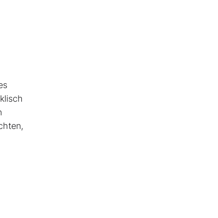
es
klisch
n
chten,