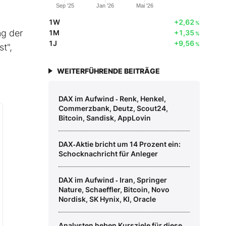
Sep '25
Jan '26
Mai '26
1W
+2,62
%
ng der
1M
+1,35
%
1J
+9,56
%
t",
WEITERFÜHRENDE BEITRÄGE
DAX im Aufwind ‑ Renk, Henkel,
Commerzbank, Deutz, Scout24,
Bitcoin, Sandisk, AppLovin
DAX‑Aktie bricht um 14 Prozent ein:
Schocknachricht für Anleger
DAX im Aufwind ‑ Iran, Springer
Nature, Schaeffler, Bitcoin, Novo
Nordisk, SK Hynix, KI, Oracle
Analysten heben Kursziele für diese