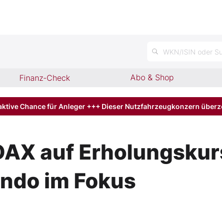
n
WKN/ISIN oder Su
Abo & Shop
Finanz-Check
aktive Chance für Anleger +++ Dieser Nutzfahrzeugkonzern über
DAX auf Erholungskurs
ando im Fokus