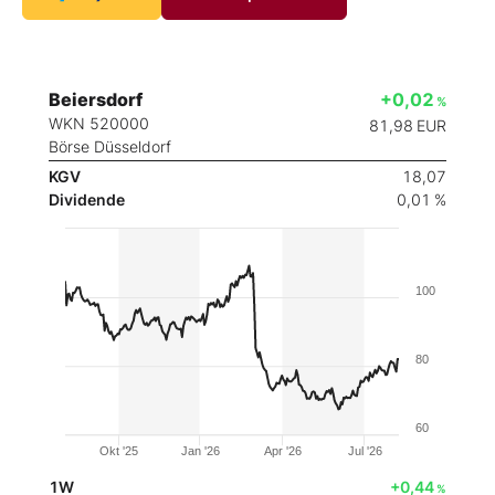
Beiersdorf
+0,02
%
WKN 520000
81,98
EUR
Börse Düsseldorf
KGV
18,07
Dividende
0,01 %
100
80
60
Okt '25
Jan '26
Apr '26
Jul '26
1W
+0,44
%