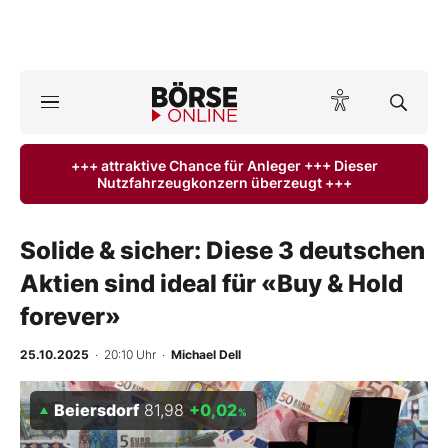
A
ktuelle Ausgabe BÖRSE ONLINE lesen
Börse
+++ attraktive Chance für Anleger +++ Dieser
Nutzfahrzeugkonzern überzeugt +++
News
Anlageprodukte
Solide & sicher: Diese 3 deutschen
Aktien sind ideal für «Buy & Hold
Finanz-Check
forever»
Abo & Shop
25.10.2025
· 20:10 Uhr
·
Michael Dell
BO-Musterdepots
Beiersdorf
81,98
+0,02
%
Experten