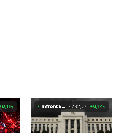
+0,11
Infront S&P 500
7.732,77
+0,14
%
%