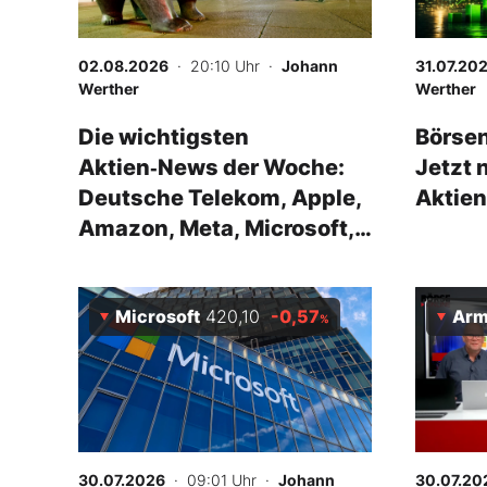
02.08.2026
· 20:10 Uhr
·
Johann
31.07.20
Werther
Werther
Die wichtigsten
Börsen
Aktien‑News der Woche:
Jetzt 
Deutsche Telekom, Apple,
Aktien
Amazon, Meta, Microsoft,
Rheinmetall
Microsoft
420,10
-0,57
Arm 
%
30.07.2026
· 09:01 Uhr
·
Johann
30.07.20