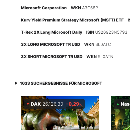
Experten
Microsoft Corporation
WKN
A3C58P
Kurv Yield Premium Strategy Microsoft (MSFT) ETF
I
Mein B:O
T-Rex 2X Long Microsoft Daily
ISIN
US26923N5793
3X LONG MICROSOFT TR USD
WKN
SL0ATC
Mein Konto
3X SHORT MICROSOFT TR USD
WKN
SL0ATN
Folgen Sie uns
1633
SUCHERGEBNISSE FÜR
MICROSOFT
Kontakt
DAX
26.126,30
-0,29
Nasd
%