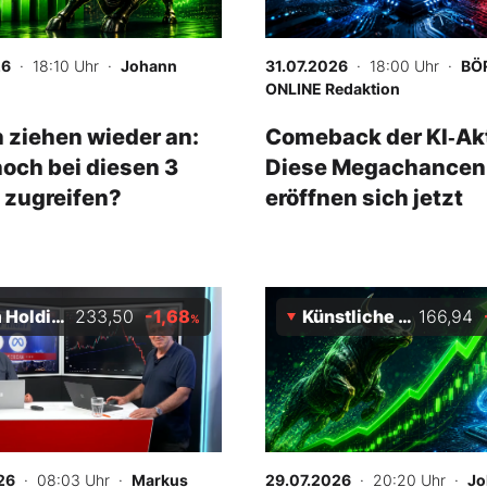
26
· 18:10 Uhr
·
Johann
31.07.2026
· 18:00 Uhr
·
BÖ
ONLINE Redaktion
 ziehen wieder an:
Comeback der KI‑Ak
noch bei diesen 3
Diese Megachancen
 zugreifen?
eröffnen sich jetzt
Holdings
233,50
-1,68
Künstliche Intelligenz Index
166,94
%
26
· 08:03 Uhr
·
Markus
29.07.2026
· 20:20 Uhr
·
Jo