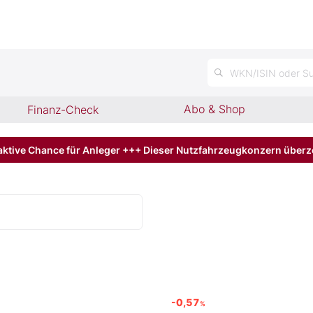
n
WKN/ISIN oder Su
Abo & Shop
Finanz-Check
aktive Chance für Anleger +++ Dieser Nutzfahrzeugkonzern über
-0,57
%