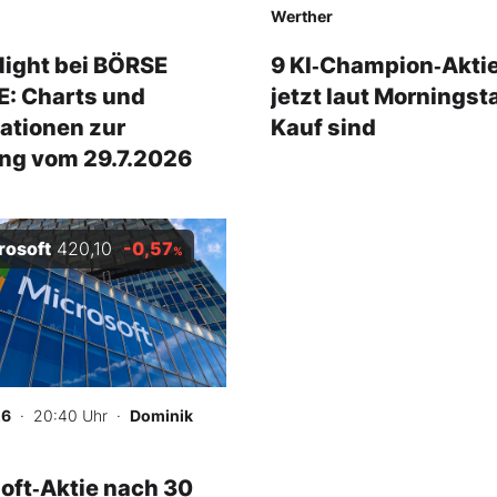
Werther
ight bei BÖRSE
9 KI‑Champion‑Aktie
: Charts und
jetzt laut Morningsta
ationen zur
Kauf sind
ng vom 29.7.2026
rosoft
420,10
-0,57
%
26
· 20:40 Uhr
·
Dominik
oft‑Aktie nach 30