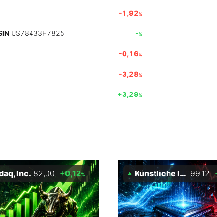
-1,92
%
SIN
US78433H7825
-
%
-0,16
%
-3,28
%
+3,29
%
aq, Inc.
82,00
+0,12
Künstliche Intelligenz Index
99,12
%