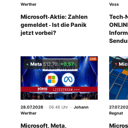
Werther
Voss
Microsoft‑Aktie: Zahlen
Tech‑N
gemeldet ‑ Ist die Panik
ONLINE
jetzt vorbei?
Inform
Sendu
Meta
512,70
+0,57
Mic
%
28.07.2026
· 06:46 Uhr
·
Johann
27.07.20
Werther
Regnat
Microsoft, Meta,
Micros