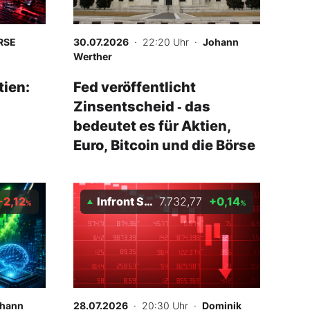
RSE
30.07.2026
· 22:20 Uhr
·
Johann
Werther
tien:
Fed veröffentlicht
Zinsentscheid ‑ das
bedeutet es für Aktien,
Euro, Bitcoin und die Börse
-2,12
Infront S&P 500
7.732,77
+0,14
%
%
hann
28.07.2026
· 20:30 Uhr
·
Dominik