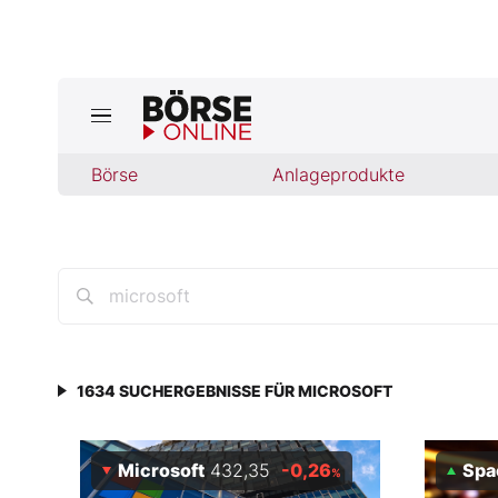
Börse
Börse
Anlageprodukte
News
Anlageprodukte
Finanz-Check
Abo & Shop
1634
SUCHERGEBNISSE FÜR
MICROSOFT
BO-Musterdepots
Microsoft
432,35
-0,26
Spa
Experten
%