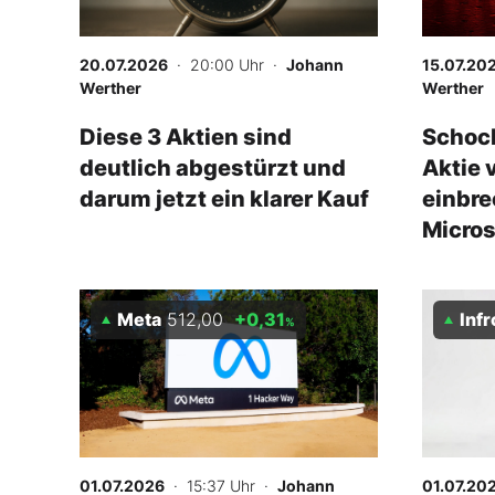
20.07.2026
· 20:00 Uhr
·
Johann
15.07.20
Werther
Werther
Diese 3 Aktien sind
Schock
deutlich abgestürzt und
Aktie 
darum jetzt ein klarer Kauf
einbre
Micros
Meta
512,00
+0,31
Infront 
%
01.07.2026
· 15:37 Uhr
·
Johann
01.07.20