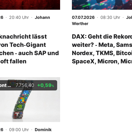
26
· 20:40 Uhr
·
Johann
07.07.2026
· 08:30 Uhr
·
Jo
Werther
nachricht lässt
DAX: Geht die Rekor
von Tech‑Gigant
weiter? ‑ Meta, Sam
chen ‑ auch SAP und
Nordex, TKMS, Bitco
oft fallen
SpaceX, Micron, Mic
S&P 500
7.756,40
+0,59
%
26
· 09:00 Uhr
·
Dominik