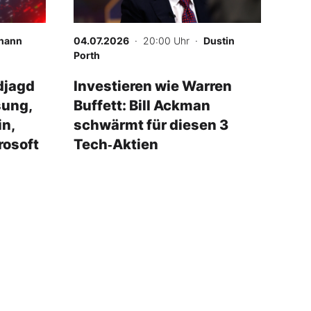
hann
04.07.2026
· 20:00 Uhr
·
Dustin
Porth
djagd
Investieren wie Warren
sung,
Buffett: Bill Ackman
in,
schwärmt für diesen 3
rosoft
Tech‑Aktien