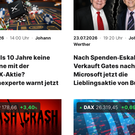
26
· 14:00 Uhr
·
Johann
23.07.2026
· 19:20 Uhr
·
Jo
Werther
ls 10 Jahre keine
Nach Spenden‑Eskal
e mit der
Verkauft Gates nach
X‑Aktie?
Microsoft jetzt die
experte warnt jetzt
Lieblingsaktie von B
P
178,66
+3,40
DAX
26.319,45
+0,6
%