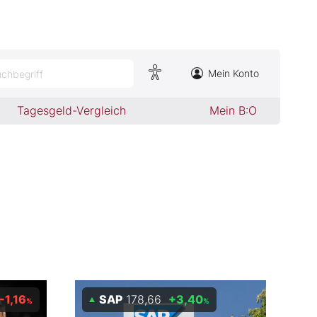
Mein Konto
chbegriff
Tagesgeld-Vergleich
Mein B:O
-1,16
SAP
178,66
+3,40
%
%