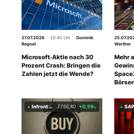
Mein B:O
Mein Konto
27.07.2026
· 20:40 Uhr
·
Dominik
25.07.20
Regnat
Werther
Folgen Sie uns
Microsoft‑Aktie nach 30
Mehr a
Prozent Crash: Bringen die
Gewinn
Kontakt
Zahlen jetzt die Wende?
Space
Börsen
Infront S&P 500
7.756,40
+0,59
SA
%