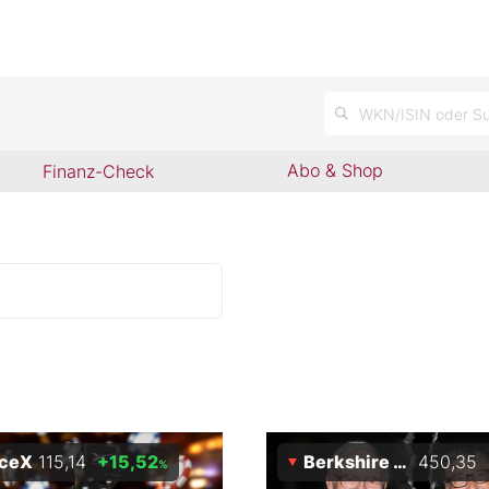
WKN/ISIN oder Su
Abo & Shop
Finanz-Check
ceX
115,14
+15,52
Berkshire Hathaway
450,35
%