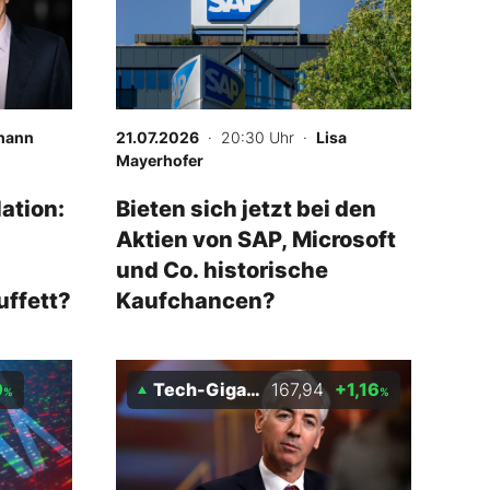
hann
21.07.2026
· 20:30 Uhr
·
Lisa
Mayerhofer
ation:
Bieten sich jetzt bei den
Aktien von SAP, Microsoft
und Co. historische
uffett?
Kaufchancen?
9
Tech-Giganten Index
167,94
+1,16
%
%