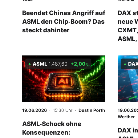
Beendet Chinas Angriff auf
DAX st
ASML den Chip‑Boom? Das
neue W
steckt dahinter
CXMT, 
ASML, 
ASML
1.487,60
+2,00
DA
%
19.06.2026
· 15:30 Uhr
·
Dustin Porth
19.06.20
Werther
ASML‑Schock ohne
DAX im
Konsequenzen: