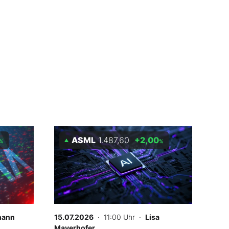
ASML
1.487,60
+2,00
%
%
hann
15.07.2026
· 11:00 Uhr
·
Lisa
Mayerhofer