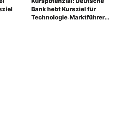
ei
Kurspotenzial: Deutsche
sziel
Bank hebt Kursziel für
Technologie‑Marktführer
an