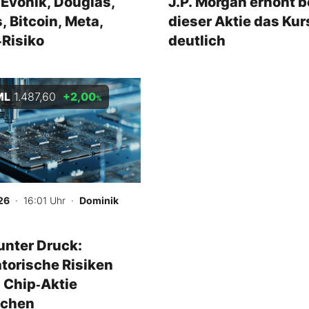
Evonik, Douglas,
J.P. Morgan erhöht b
, Bitcoin, Meta,
dieser Aktie das Kur
Risiko
deutlich
ML
1.487,60
+2,00
%
26
· 16:01 Uhr
·
Dominik
nter Druck:
torische Risiken
 Chip‑Aktie
schen