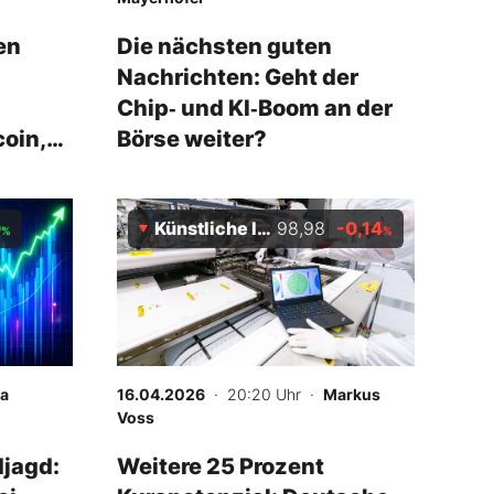
en
Die nächsten guten
Nachrichten: Geht der
Chip‑ und KI‑Boom an der
coin,
Börse weiter?
0
Künstliche Intelligenz Index
98,98
-0,14
%
%
sa
16.04.2026
· 20:20 Uhr
·
Markus
Voss
djagd:
Weitere 25 Prozent