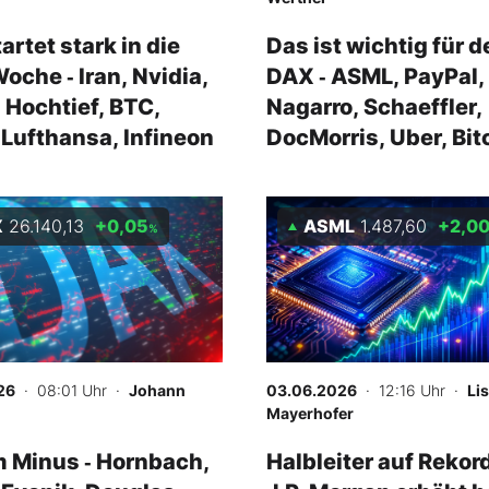
artet stark in die
Das ist wichtig für d
oche ‑ Iran, Nvidia,
DAX ‑ ASML, PayPal,
Hochtief, BTC,
Nagarro, Schaeffler,
Lufthansa, Infineon
DocMorris, Uber, Bit
Iran
X
26.140,13
+0,05
ASML
1.487,60
+2,0
%
26
· 08:01 Uhr
·
Johann
03.06.2026
· 12:16 Uhr
·
Li
Mayerhofer
 Minus ‑ Hornbach,
Halbleiter auf Rekor