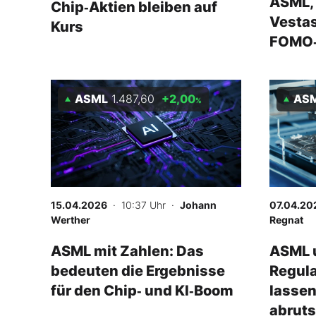
ASML, 
Chip‑Aktien bleiben auf
Vestas
Kurs
FOMO‑
ASML
1.487,60
+2,00
AS
%
15.04.2026
· 10:37 Uhr
·
Johann
07.04.20
Werther
Regnat
ASML mit Zahlen: Das
ASML u
bedeuten die Ergebnisse
Regula
für den Chip‑ und KI‑Boom
lassen
abrut