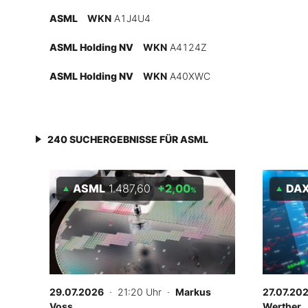
Experten
ASML
WKN
A1J4U4
ASML Holding NV
WKN
A4124Z
Mein B:O
ASML Holding NV
WKN
A40XWC
Mein Konto
240
SUCHERGEBNISSE FÜR
ASML
Folgen Sie uns
ASML
1.487,60
+2,00
DA
%
Kontakt
29.07.2026
· 21:20 Uhr
·
Markus
27.07.20
Voss
Werther