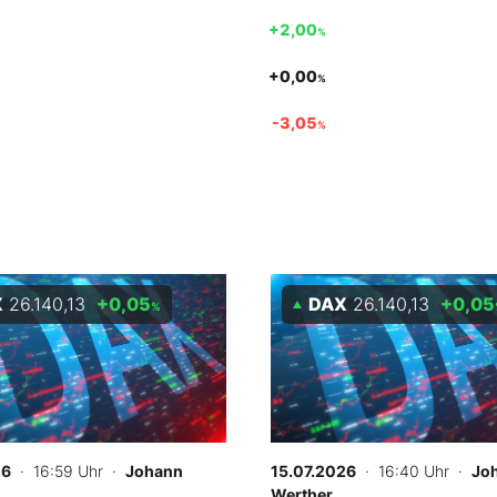
+2,00
%
+0,00
%
-3,05
%
X
26.140,13
+0,05
DAX
26.140,13
+0,05
%
26
· 16:59 Uhr
·
Johann
15.07.2026
· 16:40 Uhr
·
Jo
Werther