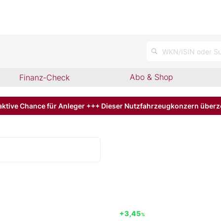
n
WKN/ISIN oder Su
Abo & Shop
Finanz-Check
aktive Chance für Anleger +++ Dieser Nutzfahrzeugkonzern über
+3,45
%