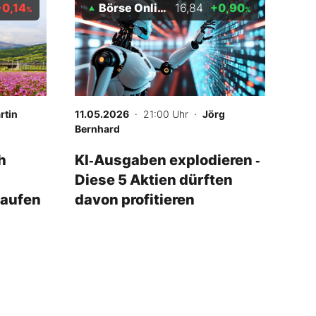
-0,14
Börse Online Künstliche Intelligenz Index
16,84
+0,90
%
%
rtin
11.05.2026
· 21:00 Uhr
·
Jörg
Bernhard
h
KI‑Ausgaben explodieren ‑
Diese 5 Aktien dürften
kaufen
davon profitieren