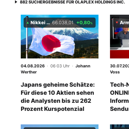
882
SUCHERGEBNISSE FÜR
OLAPLEX HOLDINGS INC.
Nikkei 225
66.038,01
+0,80
Arm 
%
04.08.2026
· 06:03 Uhr
·
Johann
30.07.20
Werther
Voss
Japans geheime Schätze:
Tech‑N
Für diese 10 Aktien sehen
ONLINE
die Analysten bis zu 262
Inform
Prozent Kurspotenzial
Sendu