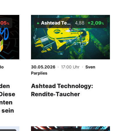
,05
Ashtead Technology Holdings Plc
4,88
+2,09
%
%
lo
30.05.2026
· 17:00 Uhr
·
Sven
Parplies
den
Ashtead Technology:
 Diese
Rendite‑Taucher
nten
 sein