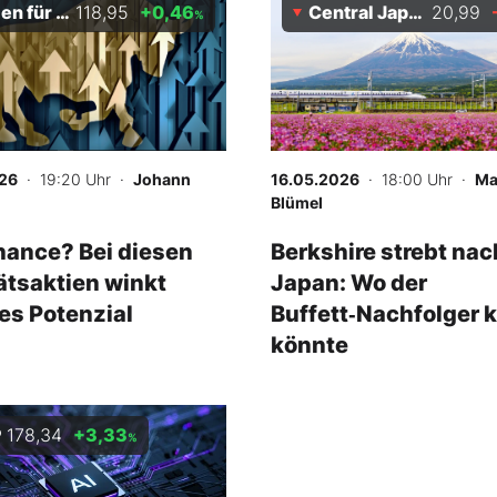
die Ewigkeit Index
118,95
+0,46
Central Japan Railway
20,99
%
26
· 19:20 Uhr
·
Johann
16.05.2026
· 18:00 Uhr
·
Ma
Blümel
ance? Bei diesen
Berkshire strebt nac
ätsaktien winkt
Japan: Wo der
s Potenzial
Buffett‑Nachfolger 
könnte
P
178,34
+3,33
%