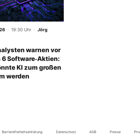
26
· 19:30 Uhr
·
Jörg
nalysten warnen vor
 6 Software‑Aktien:
önnte KI zum großen
em werden
Barrierefreiheitserklärung
Datenschutz
AGB
Presse
Pri