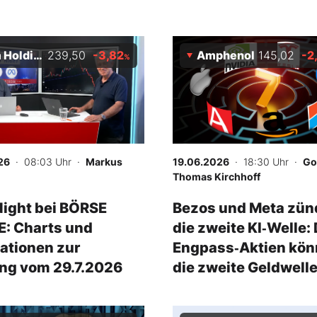
Holdings
239,50
-3,82
Amphenol
145,02
-2
%
26
· 08:03 Uhr
·
Markus
19.06.2026
· 18:30 Uhr
·
Go
Thomas Kirchhoff
ight bei BÖRSE
Bezos und Meta zün
: Charts und
die zweite KI‑Welle:
ationen zur
Engpass‑Aktien kön
ng vom 29.7.2026
die zweite Geldwelle