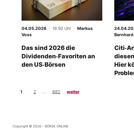
04.05.2026
· 19:50 Uhr
·
Markus
24.04.20
Voss
Bernhard
Das sind 2026 die
Citi‑A
Dividenden‑Favoriten an
diesen
den US‑Börsen
Hier k
Probl
1
2
...
882
weiter
Copyright © 2026 – BÖRSE ONLINE