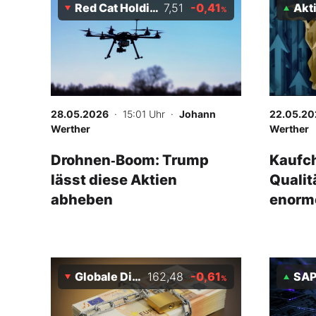
Red Cat Holdings Inc
7,51
-0,41
Aktien für 
%
28.05.2026
· 15:01 Uhr
·
Johann
22.05.20
Werther
Werther
Drohnen‑Boom: Trump
Kaufch
lässt diese Aktien
Qualit
abheben
enorme
Globale Dividenden-Stars Index
162,48
-0,61
SA
%