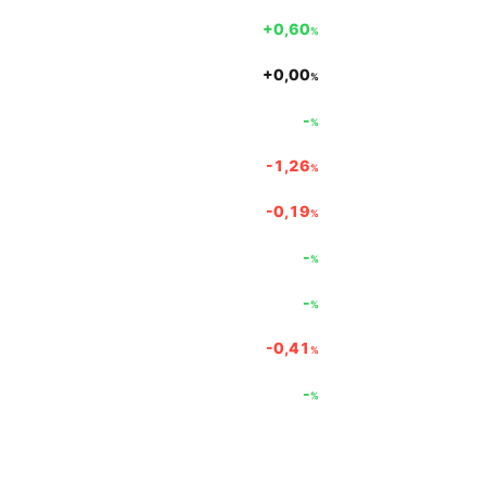
+0,60
%
+0,00
%
-
%
-1,26
%
-0,19
%
-
%
-
%
-0,41
%
-
%