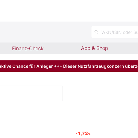
WKN/ISIN oder Su
Abo & Shop
Finanz-Check
aktive Chance für Anleger +++ Dieser Nutzfahrzeugkonzern über
-1,72
%