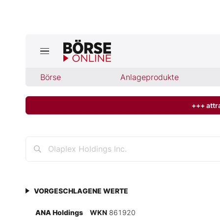
Börse
Börse
Anlageprodukte
News
Anlageprodukte
+++ attr
Finanz-Check
Abo & Shop
BO-Musterdepots
VORGESCHLAGENE WERTE
Experten
ANA Holdings
WKN
861920