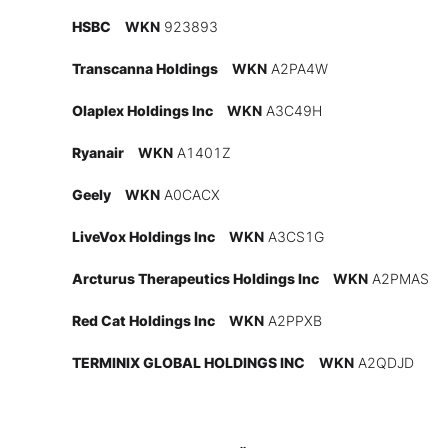
HSBC
WKN
923893
Mein B:O
Transcanna Holdings
WKN
A2PA4W
Mein Konto
Olaplex Holdings Inc
WKN
A3C49H
Ryanair
WKN
A1401Z
Folgen Sie uns
Geely
WKN
A0CACX
LiveVox Holdings Inc
WKN
A3CS1G
Kontakt
Arcturus Therapeutics Holdings Inc
WKN
A2PMAS
Red Cat Holdings Inc
WKN
A2PPXB
TERMINIX GLOBAL HOLDINGS INC
WKN
A2QDJD