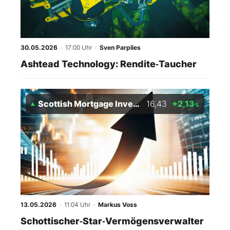
30.05.2026
· 17:00 Uhr
·
Sven Parplies
Ashtead Technology: Rendite‑Taucher
Scottish Mortgage Investment Trust
16,43
+2,13
%
13.05.2026
· 11:04 Uhr
·
Markus Voss
Schottischer‑Star‑Vermögensverwalter