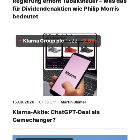
Regierung erhöht Tabaksteuer – was das
für Dividendenaktien wie Philip Morris
bedeutet
Klarna Group plc
17,22
-2,96
%
15.06.2026
· 07:55 Uhr
·
Martin Blümel
Klarna‑Aktie: ChatGPT‑Deal als
Gamechanger?