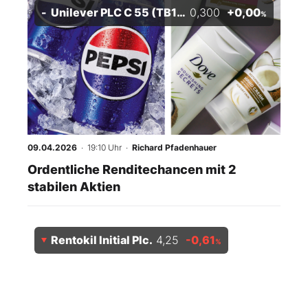
Unilever PLC C 55 (TB1) 12/26
0,300
+0,00
%
09.04.2026
· 19:10 Uhr
·
Richard Pfadenhauer
Ordentliche Renditechancen mit 2
stabilen Aktien
Rentokil Initial Plc.
4,25
-0,61
%