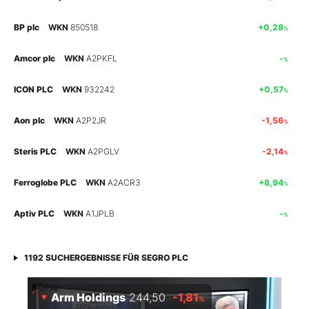
BP plc
WKN
850518
+0,28
%
Mein Konto
Amcor plc
WKN
A2PKFL
-
%
Folgen Sie uns
ICON PLC
WKN
932242
+0,57
%
Aon plc
WKN
A2P2JR
-1,56
%
Kontakt
Steris PLC
WKN
A2PGLV
-2,14
%
Ferroglobe PLC
WKN
A2ACR3
+8,94
%
Aptiv PLC
WKN
A1JPLB
-
%
1192
SUCHERGEBNISSE FÜR
SEGRO PLC
Arm Holdings
244,50
-1,81
%