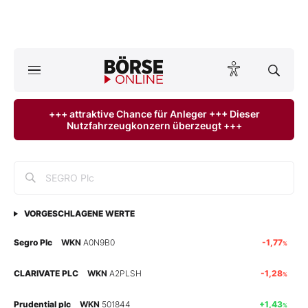
Börse
News
+++ attraktive Chance für Anleger +++ Dieser
Nutzfahrzeugkonzern überzeugt +++
Anlageprodukte
Finanz-Check
Abo & Shop
VORGESCHLAGENE WERTE
BO-Musterdepots
Segro Plc
WKN
A0N9B0
-1,77
%
Experten
CLARIVATE PLC
WKN
A2PLSH
-1,28
%
Mein B:O
Prudential plc
WKN
501844
+1,43
%