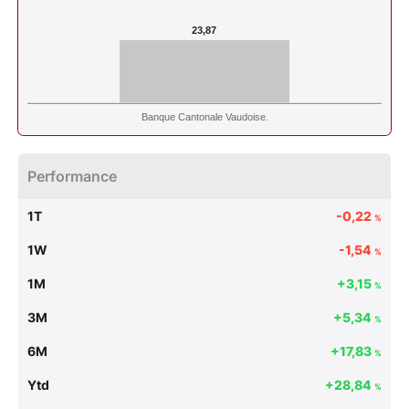
23,87
Banque Cantonale Vaudoise.
Performance
1T
-0,22
%
1W
-1,54
%
1M
+3,15
%
3M
+5,34
%
6M
+17,83
%
Ytd
+28,84
%