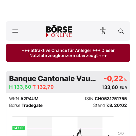
Börse
News
+++ attraktive Chance für Anleger +++ Dieser
Nutzfahrzeugkonzern überzeugt +++
Anlageprodukte
Finanz-Check
Banque Cantonale Vaudoise.
-0,22
%
H
Abo & Shop
133,60
T
132,70
133,60
EUR
WKN
A2P4UM
ISIN
CH0531751755
BO-Musterdepots
Börse
Tradegate
Stand
7.8. 20:02
Experten
147,00
Mein B:O
140