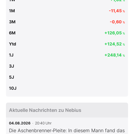
%
1M
-11,45
%
3M
-0,60
%
6M
+126,05
%
Ytd
+124,52
%
1J
+248,14
%
3J
5J
10J
Aktuelle Nachrichten zu Nebius
04.08.2026
· 20:40 Uhr
Die Aschenbrenner‑Pleite: In diesem Mann fand das