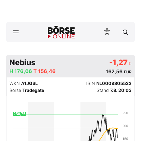
Börse
News
Anlageprodukte
Nebius
-1,27
%
H
176,06
T
156,46
162,56
EUR
Finanz-Check
WKN
A1JGSL
ISIN
NL0009805522
Abo & Shop
Börse
Tradegate
Stand
7.8. 20:03
BO-Musterdepots
250
250,75
Experten
200
Mein B:O
150