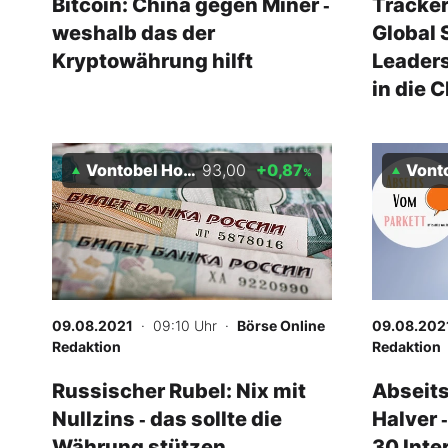
Bitcoin: China gegen Miner ‑
Tracker
weshalb das der
Global
Kryptowährung hilft
Leaders
in die 
Vontobel Holding AG
93,00
+0,87
Vontobel
%
09.08.2021
· 09:10 Uhr
·
Börse Online
09.08.202
Redaktion
Redaktion
Russischer Rubel: Nix mit
Abseits
Nullzins ‑ das sollte die
Halver 
Währung stützen
30 Inte