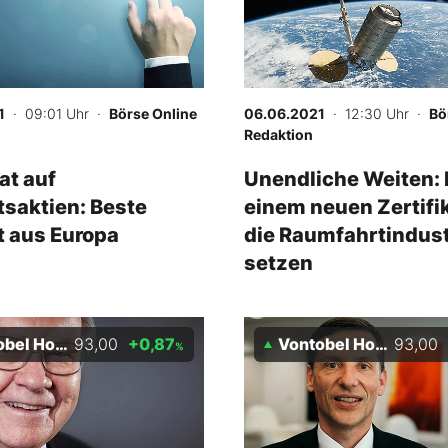
1
· 09:01 Uhr
·
Börse Online
06.06.2021
· 12:30 Uhr
·
Bö
Redaktion
at auf
Unendliche Weiten: 
tsaktien: Beste
einem neuen Zertifik
t aus Europa
die Raumfahrtindust
setzen
 Holding AG
93,00
+0,87
Vontobel Holding AG
93,00
%