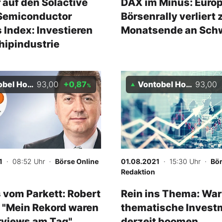
 auf den Solactive
DAX im Minus: Euro
 Semiconductor
Börsenrally verliert
 Index: Investieren
Monatsende an Sch
Chipindustrie
 Holding AG
93,00
+0,87
Vontobel Holding AG
93,00
%
1
· 08:52 Uhr
·
Börse Online
01.08.2021
· 15:30 Uhr
·
Bör
Redaktion
 vom Parkett: Robert
Rein ins Thema: Wa
‑ "Mein Rekord waren
thematische Invest
rviews am Tag"
derzeit boomen