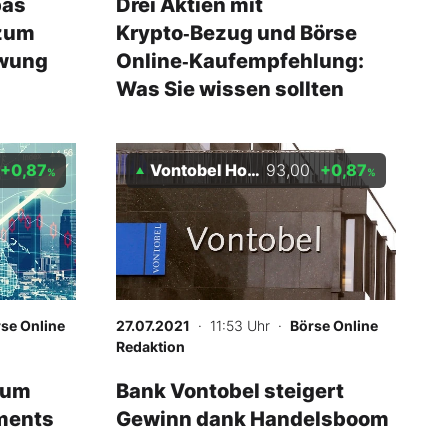
pas
Drei Aktien mit
 zum
Krypto‑Bezug und Börse
wung
Online‑Kaufempfehlung:
Was Sie wissen sollten
+0,87
Vontobel Holding AG
93,00
+0,87
%
%
se Online
27.07.2021
· 11:53 Uhr
·
Börse Online
Redaktion
rum
Bank Vontobel steigert
ments
Gewinn dank Handelsboom