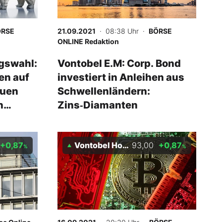
ÖRSE
21.09.2021
· 08:38 Uhr
·
BÖRSE
ONLINE Redaktion
gswahl:
Vontobel E.M: Corp. Bond
en auf
investiert in Anleihen aus
euen
Schwellenländern:
n
Zins‑Diamanten
+0,87
Vontobel Holding AG
93,00
+0,87
%
%