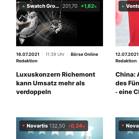
Swatch Group
201,70
+1,82
Vontobel
%
16.07.2021
· 11:39 Uhr
·
Börse Online
12.07.2021
Redaktion
Redaktion
Luxuskonzern Richemont
China: 
kann Umsatz mehr als
des Fün
verdoppeln
‑ eine 
Novartis
132,50
-0,24
Nova
%