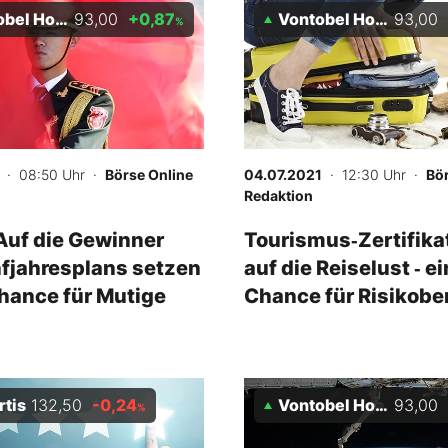
 Holding AG
93,00
+0,87
Vontobel Holding AG
93,00
%
· 08:50 Uhr
·
Börse Online
04.07.2021
· 12:30 Uhr
·
Bör
Redaktion
Auf die Gewinner
Tourismus‑Zertifika
fjahresplans setzen
auf die Reiselust ‑ e
Chance für Mutige
Chance für Risikobe
rtis
132,50
-0,24
Vontobel Holding AG
93,00
%