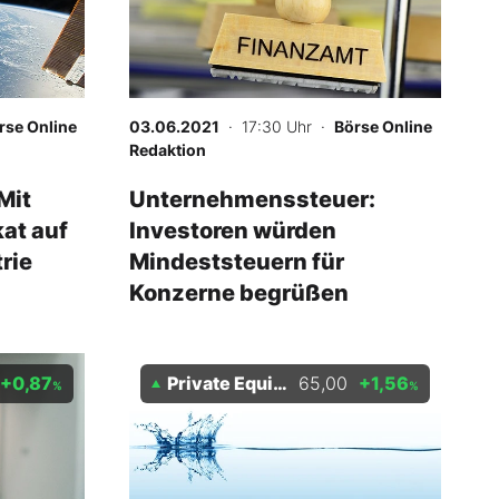
rse Online
03.06.2021
· 17:30 Uhr
·
Börse Online
Redaktion
Mit
Unternehmenssteuer:
at auf
Investoren würden
rie
Mindeststeuern für
Konzerne begrüßen
+0,87
Private Equity Holding AG
65,00
+1,56
%
%