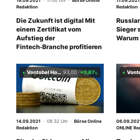
19.09.2021
· 11:00 Uhr
·
Börse Online
17.09.2021
Redaktion
Redaktion
Die Zukunft ist digital Mit
Russlan
einem Zertifikat vom
Sieger s
Aufstieg der
Warum 
Fintech‑Branche profitieren
Vontobel Holding AG
93,00
+0,87
Vontobel
%
14.09.2021
· 08:32 Uhr
·
Börse Online
06.09.202
Redaktion
ONLINE Re