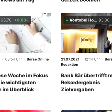
63,70
+0,63
Vontobel Holding AG
93,00
%
1
· 08:54 Uhr
·
Börse Online
21.07.2021
· 12:14 Uhr
·
Bör
Redaktion
ese Woche im Fokus
Bank Bär übertrifft m
Die wichtigsten
Rekordergebnis
 im Überblick
Zielvorgaben