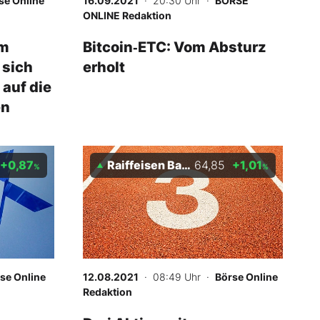
se Online
16.09.2021
· 20:30 Uhr
·
BÖRSE
ONLINE Redaktion
im
Bitcoin‑ETC: Vom Absturz
 sich
erholt
auf die
en
+0,87
Raiffeisen Bank
64,85
+1,01
%
%
se Online
12.08.2021
· 08:49 Uhr
·
Börse Online
Redaktion