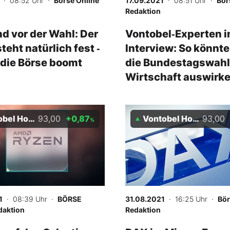
· 08:52 Uhr
·
Börse Online
17.09.2021
· 08:51 Uhr
·
Bör
Redaktion
d vor der Wahl: Der
Vontobel‑Experten 
teht natürlich fest ‑
Interview: So könnte
die Börse boomt
die Bundestagswahl 
Wirtschaft auswirk
 Holding AG
93,00
+0,87
Vontobel Holding AG
93,00
%
1
· 08:39 Uhr
·
BÖRSE
31.08.2021
· 16:25 Uhr
·
Bör
daktion
Redaktion