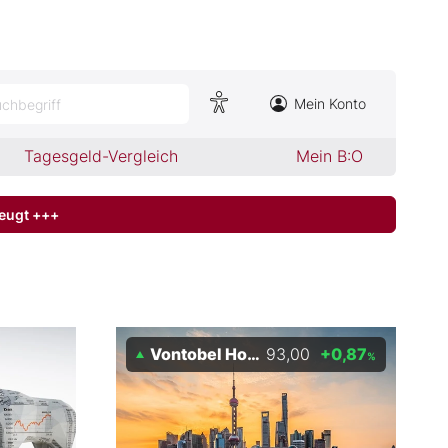
Mein Konto
chbegriff
Tagesgeld-Vergleich
Mein B:O
zeugt +++
Vontobel Holding AG
93,00
+0,87
%