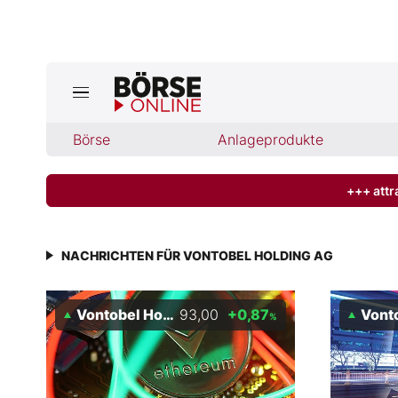
Jetzt a
ktuelle Ausgabe BÖRSE ONLINE lese
Börse
Börse
Anlageprodukte
News
+++ attr
Anlageprodukte
NACHRICHTEN FÜR VONTOBEL HOLDING AG
Finanz-Check
Vontobel Holding AG
93,00
+0,87
Vontobel
%
Abo & Shop
BO-Musterdepots