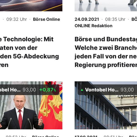
1
· 09:32 Uhr
·
Börse Online
24.09.2021
· 08:35 Uhr
·
B
ONLINE Redaktion
 Technologie: Mit
Börse und Bundesta
katen von der
Welche zwei Branch
nden 5G‑Abdeckung
jeden Fall von der n
ren
Regierung profitiere
sollten
 Holding AG
93,00
+0,87
Vontobel Holding AG
93,00
%