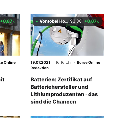
+0,87
Vontobel Holding AG
93,00
+0,87
%
%
se Online
19.07.2021
· 16:16 Uhr
·
Börse Online
Redaktion
it
Batterien: Zertifikat auf
Batteriehersteller und
Lithiumproduzenten ‑ das
sind die Chancen