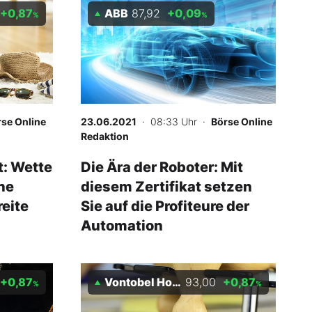
+0,87
ABB
87,92
+0,09
%
%
se Online
23.06.2021
· 08:33 Uhr
·
Börse Online
Redaktion
t: Wette
Die Ära der Roboter: Mit
ine
diesem Zertifikat setzen
reite
Sie auf die Profiteure der
Automation
+0,87
Vontobel Holding AG
93,00
+0,87
%
%