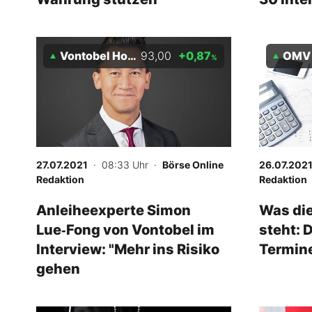
Vontobel Holding AG
93,00
+0,87
OMV
%
27.07.2021
· 08:33 Uhr
·
Börse Online
26.07.202
Redaktion
Redaktion
Anleiheexperte Simon
Was di
Lue‑Fong von Vontobel im
steht: 
Interview: "Mehr ins Risiko
Termine
gehen