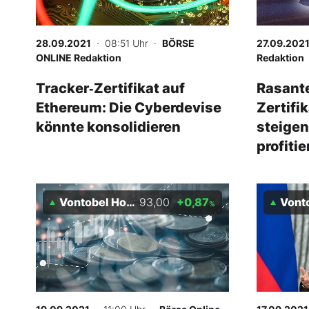
Experten
28.09.2021
· 08:51 Uhr
·
BÖRSE
27.09.202
Mein B:O
ONLINE Redaktion
Redaktion
Tracker‑Zertifikat auf
Rasante
Ethereum: Die Cyberdevise
Zertifi
Mein Konto
könnte konsolidieren
steige
profitie
Folgen Sie uns
Kontakt
Vontobel Holding AG
93,00
+0,87
Vontobel
%