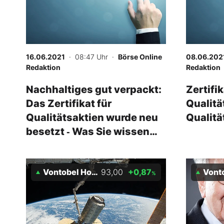
16.06.2021
· 08:47 Uhr
·
Börse Online
08.06.202
Redaktion
Redaktion
Nachhaltiges gut verpackt:
Zertifik
Das Zertifikat für
Qualitä
Qualitätsaktien wurde neu
Qualitä
besetzt ‑ Was Sie wissen
müssen
Vontobel Holding AG
93,00
+0,87
Vontobel
%