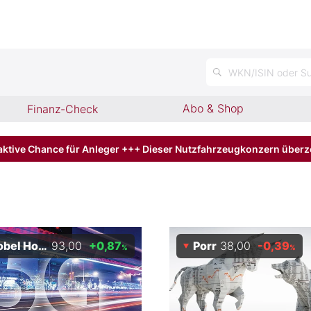
n
WKN/ISIN oder Su
Abo & Shop
Finanz-Check
aktive Chance für Anleger +++ Dieser Nutzfahrzeugkonzern über
 Holding AG
93,00
+0,87
Porr
38,00
-0,39
%
%