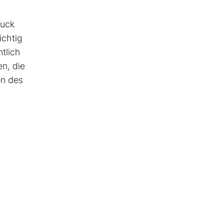
ruck
ichtig
tlich
n, die
en des