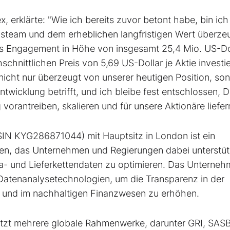
 erklärte: "Wie ich bereits zuvor betont habe, bin ich 
gsteam und dem erheblichen langfristigen Wert überze
es Engagement in Höhe von insgesamt 25,4 Mio. US-Dol
chnittlichen Preis von 5,69 US-Dollar je Aktie investie
nicht nur überzeugt von unserer heutigen Position, so
ntwicklung betrifft, und ich bleibe fest entschlossen, D
orantreiben, skalieren und für unsere Aktionäre liefern
SIN KYG286871044) mit Hauptsitz in London ist ein
en, das Unternehmen und Regierungen dabei unterstütz
a- und Lieferkettendaten zu optimieren. Das Unterne
Datenanalysetechnologien, um die Transparenz in der
g und im nachhaltigen Finanzwesen zu erhöhen.
tützt mehrere globale Rahmenwerke, darunter GRI, SAS