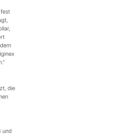
fest
ugt,
lar,
rt
ndern
iginex
."
t, die
hmen
B und