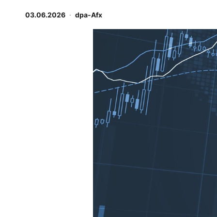
Experten
03.06.2026
·
dpa-Afx
Mein B:O
-
%
Mein Konto
Folgen Sie uns
Kontakt