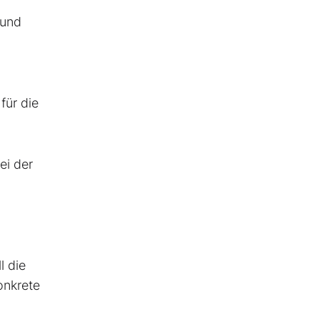
rund
für die
ei der
l die
onkrete