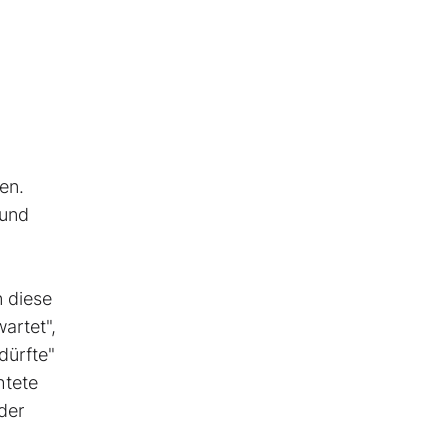
en.
 und
n diese
artet",
"dürfte"
htete
der