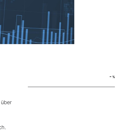
-
%
 über
ch.