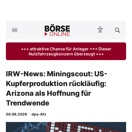
A
ktuelle Ausgabe BÖRSE ONLINE lesen
Börse
+++ attraktive Chance für Anleger +++ Dieser
Nutzfahrzeugkonzern überzeugt +++
News
Anlageprodukte
IRW-News: Miningscout: US-
Kupferproduktion rückläufig:
Finanz-Check
Arizona als Hoffnung für
Abo & Shop
Trendwende
BO-Musterdepots
04.06.2026
·
dpa-Afx
Experten
-
%