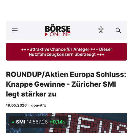
A
ktuelle Ausgabe BÖRSE ONLINE lesen
Börse
+++ attraktive Chance für Anleger +++ Dieser
Nutzfahrzeugkonzern überzeugt +++
News
Anlageprodukte
ROUNDUP/Aktien Europa Schluss:
Knappe Gewinne - Züricher SMI
Finanz-Check
legt stärker zu
Abo & Shop
19.05.2026
·
dpa-Afx
BO-Musterdepots
SMI
14.567,26
+0,14
%
Experten