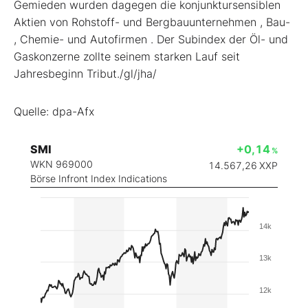
Gemieden wurden dagegen die konjunktursensiblen
Aktien von Rohstoff- und Bergbauunternehmen
, Bau-
, Chemie-
und Autofirmen
. Der Subindex der Öl- und
Gaskonzerne
zollte seinem starken Lauf seit
Jahresbeginn Tribut./gl/jha/
Quelle: dpa-Afx
SMI
+0,14
%
WKN 969000
14.567,26
XXP
Börse Infront Index Indications
14k
13k
12k