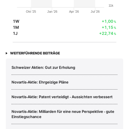
11k
Okt '25
Jan '26
Apr '26
Jul '26
1W
+1,00
%
1M
+1,15
%
1J
+22,74
%
WEITERFÜHRENDE BEITRÄGE
Schweizer Aktien: Gut zur Erholung
Novartis‑Aktie: Ehrgeizige Pläne
Novartis‑Aktie: Patent verteidigt ‑ Aussichten verbessert
Novartis‑Aktie: Milliarden für eine neue Perspektive ‑ gute
Einstiegschance