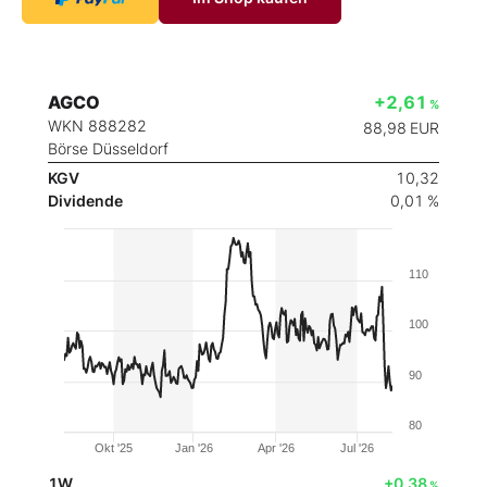
AGCO
+2,61
%
WKN 888282
88,98
EUR
Börse Düsseldorf
KGV
10,32
Dividende
0,01 %
110
100
90
80
Okt '25
Jan '26
Apr '26
Jul '26
1W
+0,38
%