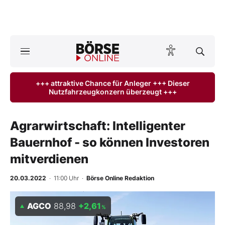
A
ktuelle Ausgabe BÖRSE ONLINE lesen
Börse
+++ attraktive Chance für Anleger +++ Dieser
Nutzfahrzeugkonzern überzeugt +++
News
Anlageprodukte
Agrarwirtschaft: Intelligenter
Bauernhof - so können Investoren
Finanz-Check
mitverdienen
Abo & Shop
20.03.2022
· 11:00 Uhr
·
Börse Online Redaktion
BO-Musterdepots
AGCO
88,98
+2,61
%
Experten