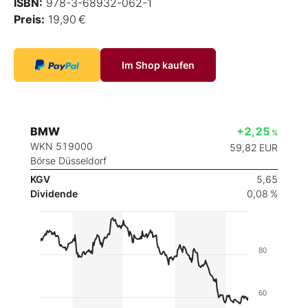
ISBN:
978-3-68932-062-1
Preis:
19,90 €
Im Shop kaufen
BMW
+2,25
%
WKN 519000
59,82
EUR
Börse Düsseldorf
KGV
5,65
Dividende
0,08 %
80
60