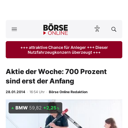
A
ktuelle Ausgabe BÖRSE ONLINE lesen
Börse
+++ attraktive Chance für Anleger +++ Dieser
Nutzfahrzeugkonzern überzeugt +++
News
Anlageprodukte
Aktie der Woche: 700 Prozent
sind erst der Anfang
Finanz-Check
28.01.2014
· 16:54 Uhr
·
Börse Online Redaktion
Abo & Shop
BMW
59,82
+2,25
%
BO-Musterdepots
Experten