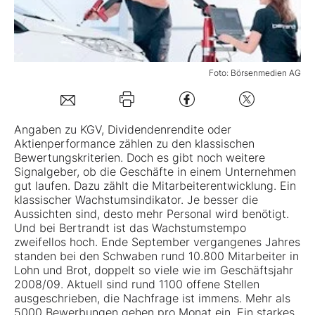
Mein B:O
Foto: Börsenmedien AG
Mein Konto
Folgen Sie uns
Angaben zu KGV, Dividendenrendite oder
Aktienperformance zählen zu den klassischen
Bewertungskriterien. Doch es gibt noch weitere
Kontakt
Signalgeber, ob die Geschäfte in einem Unternehmen
gut laufen. Dazu zählt die Mitarbeiterentwicklung. Ein
klassischer Wachstumsindikator. Je besser die
Aussichten sind, desto mehr Personal wird benötigt.
Und bei
Bertrandt
ist das Wachstumstempo
zweifellos hoch. Ende September vergangenes Jahres
standen bei den Schwaben rund 10.800 Mitarbeiter in
Lohn und Brot, doppelt so viele wie im Geschäftsjahr
2008/09. Aktuell sind rund 1100 offene Stellen
ausgeschrieben, die Nachfrage ist immens. Mehr als
5000 Bewerbungen gehen pro Monat ein. Ein starkes