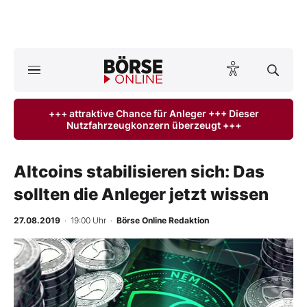
A
ktuelle Ausgabe BÖRSE ONLINE lesen
Börse
+++ attraktive Chance für Anleger +++ Dieser
Nutzfahrzeugkonzern überzeugt +++
News
Anlageprodukte
Altcoins stabilisieren sich: Das
sollten die Anleger jetzt wissen
Finanz-Check
27.08.2019
· 19:00 Uhr
·
Börse Online Redaktion
Abo & Shop
BO-Musterdepots
Experten