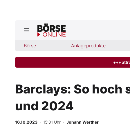
Jetzt a
ktuelle Ausgabe BÖRSE ONLINE lese
Börse
Börse
Anlageprodukte
News
+++ attr
Anlageprodukte
Barclays: So hoch
Finanz-Check
und 2024
Abo & Shop
BO-Musterdepots
16.10.2023
· 15:01 Uhr
·
Johann Werther