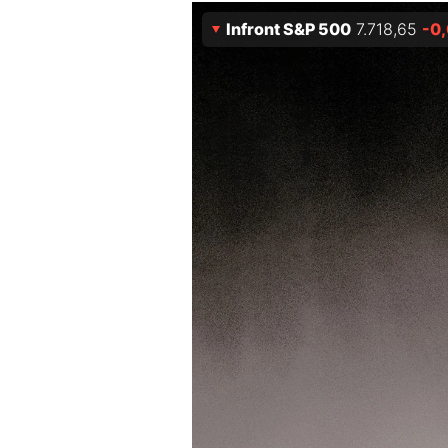
Experten
Infront S&P 500
7.718,65
-0
Mein B:O
Mein Konto
Folgen Sie uns
Kontakt