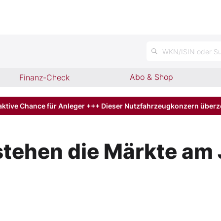
n
WKN/ISIN oder Su
Abo & Shop
Finanz-Check
aktive Chance für Anleger +++ Dieser Nutzfahrzeugkonzern über
 stehen die Märkte a