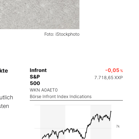
Foto: iStockphoto
Infront
-0,05
kte
%
S&P
7.718,65
XXP
500
WKN A0AET0
Börse Infront Index Indications
utlich
sten
7k