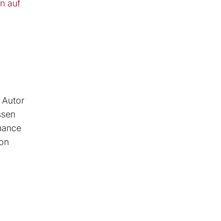
n auf
r Autor
ssen
rmance
ion