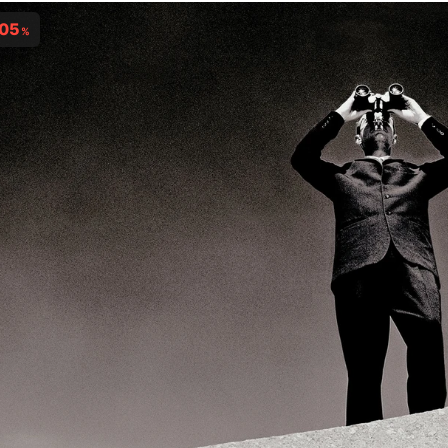
,05
%