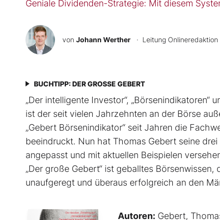
Geniale Dividenden-Strategie: Mit diesem Syste
von
Johann Werther
· Leitung Onlineredaktion
BUCHTIPP: DER GROSSE GEBERT
„Der intelligente Investor“, „Börsenindikatoren“ u
ist der seit vielen Jahrzehnten an der Börse au
„Gebert Börsenindikator“ seit Jahren die Fachw
beeindruckt. Nun hat Thomas Gebert seine drei Be
angepasst und mit aktuellen Beispielen ver­sehe
„Der große Gebert“ ist geballtes Börsenwissen, d
unaufgeregt und überaus erfolgreich an den Mär
Autoren:
Gebert, Thoma