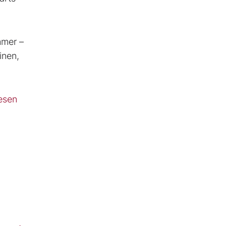
mmer –
inen,
iesen