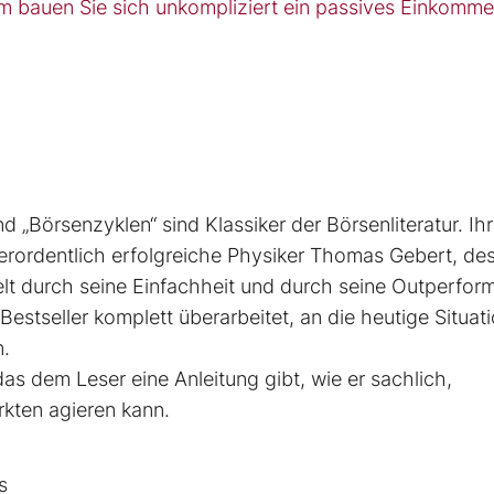
m bauen Sie sich unkompliziert ein passives Einkomme
nd „Börsenzyklen“ sind Klassiker der Börsen­literatur. Ih
ßerordentlich erfolgreiche Physiker Thomas Gebert, de
elt durch seine Einfachheit und durch seine Outperfo
st­seller komplett überarbeitet, an die heutige ­Situat
n.
as dem Leser eine Anleitung gibt, wie er sachlich,
kten agieren kann.
s