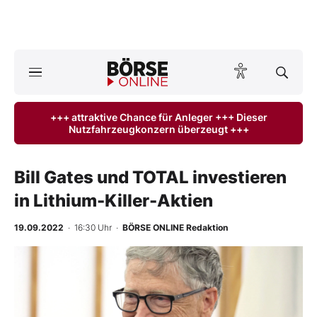
Börse
News
+++ attraktive Chance für Anleger +++ Dieser
Nutzfahrzeugkonzern überzeugt +++
Anlageprodukte
Finanz-Check
Bill Gates und TOTAL investieren
in Lithium-Killer-Aktien
Abo & Shop
19.09.2022
· 16:30 Uhr
·
BÖRSE ONLINE Redaktion
BO-Musterdepots
Experten
Mein B:O