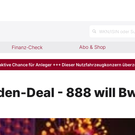
n
WKN/ISIN oder Su
Abo & Shop
Finanz-Check
aktive Chance für Anleger +++ Dieser Nutzfahrzeugkonzern über
rden-Deal - 888 will B