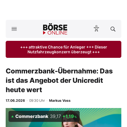
A
ktuelle Ausgabe BÖRSE ONLINE lesen
Börse
+++ attraktive Chance für Anleger +++ Dieser
Nutzfahrzeugkonzern überzeugt +++
News
Anlageprodukte
Commerzbank-Übernahme: Das
ist das Angebot der Unicredit
Finanz-Check
heute wert
Abo & Shop
17.06.2026
· 09:30 Uhr
·
Markus Voss
BO-Musterdepots
Commerzbank
39,17
+1,19
%
Experten