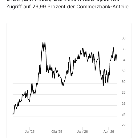
Zugriff auf 29,99 Prozent der Commerzbank-Anteile.
38
36
34
32
30
28
26
24
22
Jul '25
Okt '25
Jan '26
Apr '26