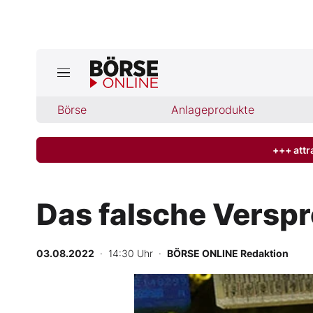
Börse
Börse
Anlageprodukte
News
Anlageprodukte
+++ attr
Finanz-Check
Das falsche Versp
Abo & Shop
03.08.2022
· 14:30 Uhr
·
BÖRSE ONLINE Redaktion
BO-Musterdepots
Experten