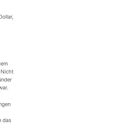
ollar,
 dem
 Nicht
ründer
war.
ungen
n das