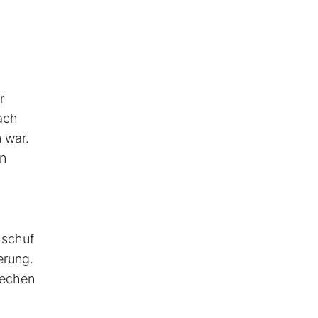
r
ach
 war.
en
 schuf
erung.
rechen