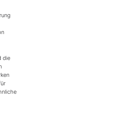
hrung
on
d die
n
rken
für
hnliche