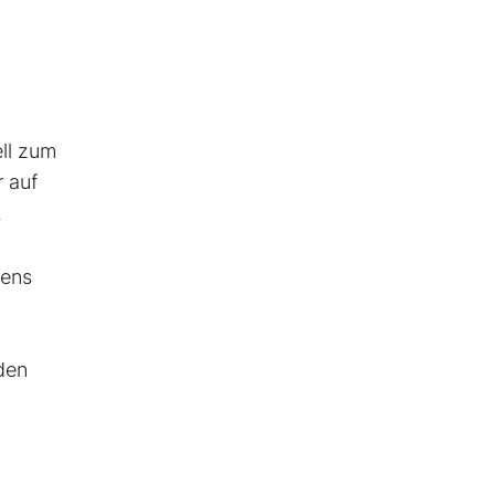
ell zum
 auf
.
mens
den