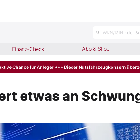
n
WKN/ISIN oder Su
Abo & Shop
Finanz-Check
aktive Chance für Anleger +++ Dieser Nutzfahrzeugkonzern über
iert etwas an Schwun