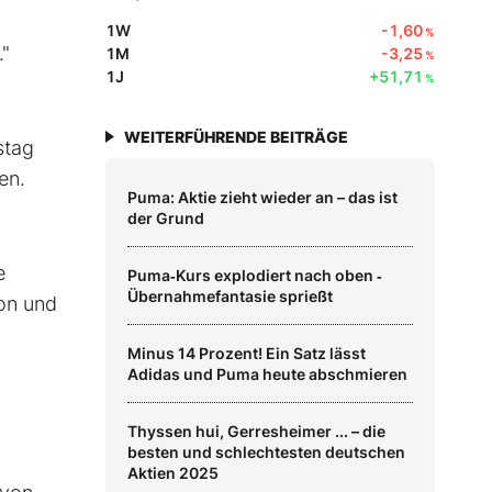
1W
-1,60
%
."
1M
-3,25
%
1J
+51,71
%
WEITERFÜHRENDE BEITRÄGE
stag
en.
Puma: Aktie zieht wieder an – das ist
der Grund
e
Puma‑Kurs explodiert nach oben ‑
Übernahmefantasie sprießt
on und
Minus 14 Prozent! Ein Satz lässt
Adidas und Puma heute abschmieren
Thyssen hui, Gerresheimer ... – die
besten und schlechtesten deutschen
Aktien 2025