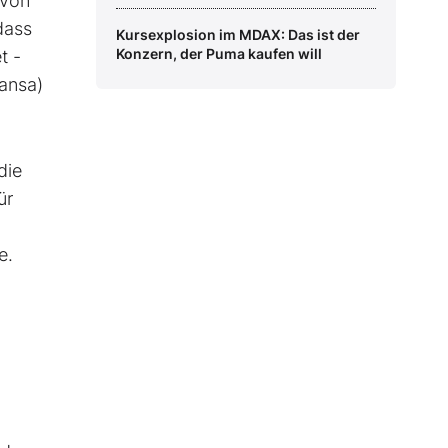
 von
dass
Kursexplosion im MDAX: Das ist der
Konzern, der Puma kaufen will
t -
ansa)
die
ür
e.