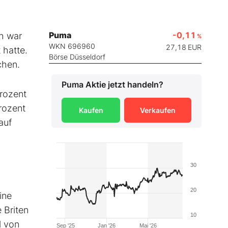
Puma
-0,11
h war
%
WKN 696960
27,18
EUR
 hatte.
Börse Düsseldorf
chen.
Puma
Aktie jetzt handeln?
rozent
rozent
Kaufen
Verkaufen
auf
30
20
ine
 Briten
10
l von
Sep '25
Jan '26
Mai '26