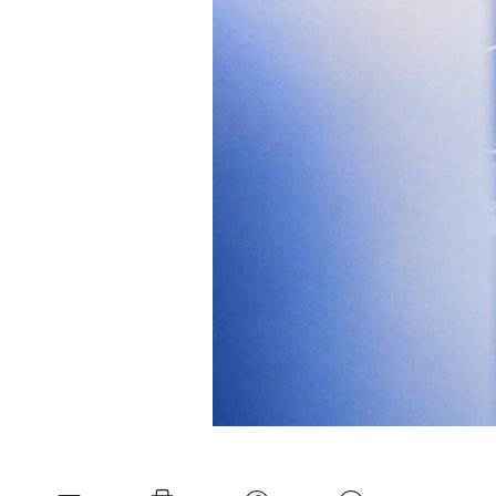
Experten
Mein B:O
Mein Konto
Folgen Sie uns
Kontakt