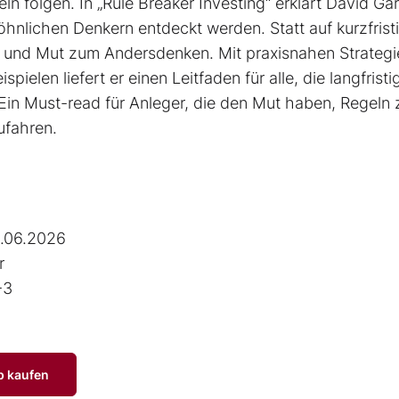
ln folgen. In „Rule Breaker Investing“ erklärt David Ga
nlichen Denkern entdeckt werden. Statt auf kurzfrist
on und Mut zum Andersdenken. Mit praxisnahen Strategi
pielen liefert er einen Leit­faden für alle, die langfristi
Ein Must-read für Anleger, die den Mut haben, Regeln 
ufahren.
.06.2026
r
-3
p kaufen