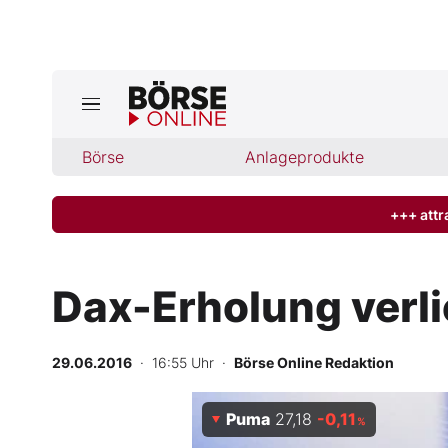
Jetzt a
ktuelle Ausgabe BÖRSE ONLINE lese
Börse
Börse
Anlageprodukte
News
+++ attr
Anlageprodukte
Dax-Erholung verl
Finanz-Check
29.06.2016
· 16:55 Uhr
·
Börse Online Redaktion
Abo & Shop
Puma
27,18
-0,11
BO-Musterdepots
%