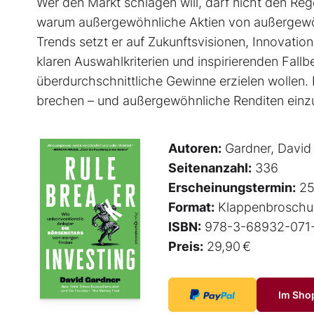
Wer den Markt schlagen will, darf nicht den Rege
warum außergewöhnliche Aktien von außer­gewöh
Trends setzt er auf Zukunftsvisionen, Innovati
klaren Auswahlkriterien und inspirierenden Fallbeis
überdurchschnittliche Gewinne erzielen wollen. 
brechen – und außergewöhnliche Renditen einz
Autoren:
Gardner, David
Seitenanzahl:
336
Erscheinungstermin:
25
Format:
Klappenbroschu
ISBN:
978-3-68932-071
Preis:
29,90 €
Im Sho