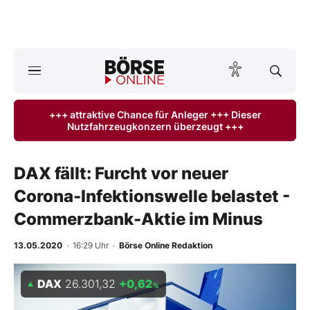
A
ktuelle Ausgabe BÖRSE ONLINE lesen
Börse
+++ attraktive Chance für Anleger +++ Dieser
Nutzfahrzeugkonzern überzeugt +++
News
Anlageprodukte
DAX fällt: Furcht vor neuer
Corona-Infektionswelle belastet -
Finanz-Check
Commerzbank-Aktie im Minus
Abo & Shop
13.05.2020
· 16:29 Uhr
·
Börse Online Redaktion
BO-Musterdepots
DAX
26.301,32
+0,62
%
Experten