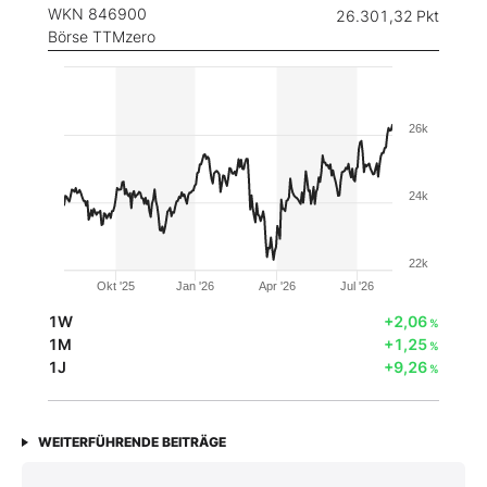
WKN 846900
26.301,32
Pkt
Börse TTMzero
26k
24k
22k
Okt '25
Jan '26
Apr '26
Jul '26
1W
+2,06
%
1M
+1,25
%
1J
+9,26
%
WEITERFÜHRENDE BEITRÄGE