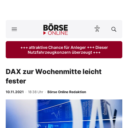
A
ktuelle Ausgabe BÖRSE ONLINE lesen
Börse
+++ attraktive Chance für Anleger +++ Dieser
Nutzfahrzeugkonzern überzeugt +++
News
Anlageprodukte
DAX zur Wochenmitte leicht
fester
Finanz-Check
10.11.2021
· 18:38 Uhr
·
Börse Online Redaktion
Abo & Shop
BO-Musterdepots
Experten