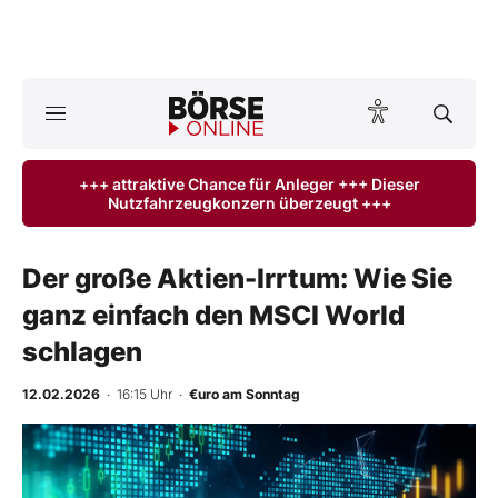
Börse
News
+++ attraktive Chance für Anleger +++ Dieser
Nutzfahrzeugkonzern überzeugt +++
Anlageprodukte
Finanz-Check
Der große Aktien-Irrtum: Wie Sie
ganz einfach den MSCI World
Abo & Shop
schlagen
BO-Musterdepots
12.02.2026
· 16:15 Uhr
·
€uro am Sonntag
Experten
Mein B:O